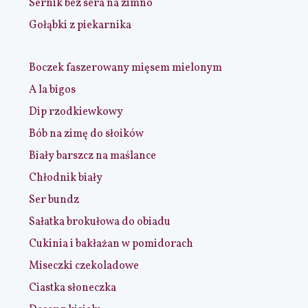
Sernik bez sera na zimno
Gołąbki z piekarnika
Boczek faszerowany mięsem mielonym
A la bigos
Dip rzodkiewkowy
Bób na zimę do słoików
Biały barszcz na maślance
Chłodnik biały
Ser bundz
Sałatka brokułowa do obiadu
Cukinia i bakłażan w pomidorach
Miseczki czekoladowe
Ciastka słoneczka