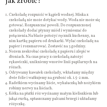
jak zrobić?
Czekoladę rozpuścić w kąpieli wodnej. Miska z
czekoladą nie może dotykać wody. Woda nie może się
gotować. Rozpuszczać powoli. Do rozpuszczonej
czekolady dodać płynny miód i wymieszać do
połączenia.Na blacie położyć ręcznik kuchenny, na
nim kartkę papieru od drukarki. Wylać czekoladę na
papier i rozsmarować. Zostawić na 3 godziny.
Nożem zeskrobać czekoladę z papieru i zlepić w
dłoniach. Na czas pracy z czekoladą założyć
rękawiczki, unikniemy wzorów linii papilarnych na
różach.
Odrywamy kawałek czekolady, wkładamy między
dwie folie i wałkujemy na grubość ok. 1.5-2 mm.
Radełkiem wycinamy liście, wykałaczką lub nożykiem
robimy nerwy na liściach.
Kółka na płatki róż wycinamy małym kieliszkiem lub
jakąś rurką, spłaszczamy palcami brzegi i układamy
różyczkę.