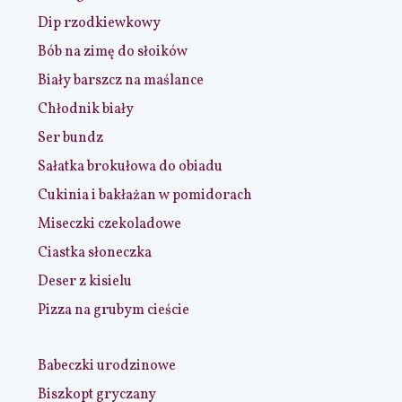
Dip rzodkiewkowy
Bób na zimę do słoików
Biały barszcz na maślance
Chłodnik biały
Ser bundz
Sałatka brokułowa do obiadu
Cukinia i bakłażan w pomidorach
Miseczki czekoladowe
Ciastka słoneczka
Deser z kisielu
Pizza na grubym cieście
Babeczki urodzinowe
Biszkopt gryczany