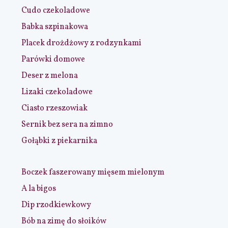
Cudo czekoladowe
Babka szpinakowa
Placek drożdżowy z rodzynkami
Parówki domowe
Deser z melona
Lizaki czekoladowe
Ciasto rzeszowiak
Sernik bez sera na zimno
Gołąbki z piekarnika
Boczek faszerowany mięsem mielonym
A la bigos
Dip rzodkiewkowy
Bób na zimę do słoików