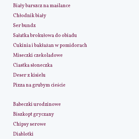
Biały barszcz na maślance
Chłodnik biały
Ser bundz
Sałatka brokułowa do obiadu
Cukinia i bakłażan w pomidorach
Miseczki czekoladowe
Ciastka słoneczka
Deser z kisielu
Pizza na grubym cieście
Babeczki urodzinowe
Biszkopt gryczany
Chipsy serowe
Diablotki