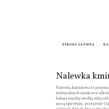
STRONA GŁÓWNA
DA
Nalewka km
Nalewka kminkowa to przysmak
niebanalnych smaków w alkoho
balans między słodką nutą c
mocą spirytusu, przeniesie C