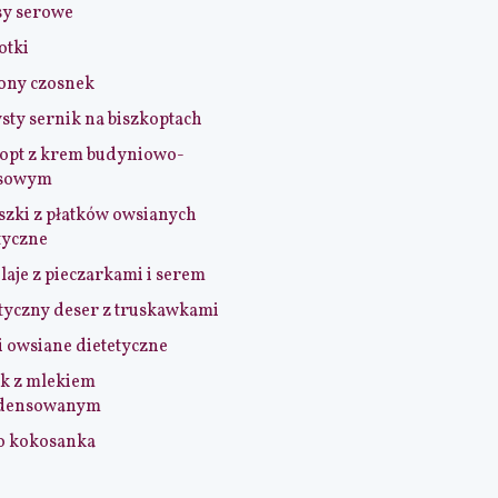
sy serowe
otki
ony czosnek
sty sernik na biszkoptach
opt z krem budyniowo-
sowym
szki z płatków owsianych
tyczne
aje z pieczarkami i serem
tyczny deser z truskawkami
i owsiane dietetyczne
k z mlekiem
densowanym
o kokosanka