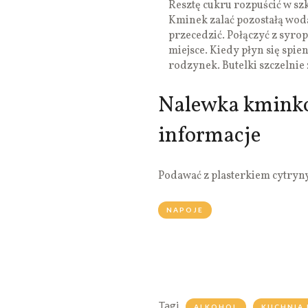
Resztę cukru rozpuścić w szk
Kminek zalać pozostałą wodą
przecedzić. Połączyć z syr
miejsce. Kiedy płyn się spien
rodzynek. Butelki szczelni
Nalewka kmink
informacje
Podawać z plasterkiem cytryny
NAPOJE
Tagi
ALKOHOL
KUCHNIA 