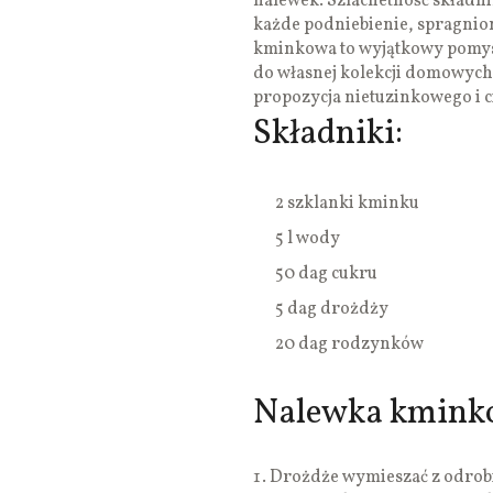
nalewek. Szlachetność składni
każde podniebienie, spragni
kminkowa to wyjątkowy pomysł
do własnej kolekcji domowych 
propozycja nietuzinkowego i 
Składniki:
2 szklanki kminku
5 l wody
50 dag cukru
5 dag drożdży
20 dag rodzynków
Nalewka kminko
Drożdże wymieszać z odrobin