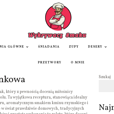
NIA GŁÓWNE
ŚNIADANIA
ZUPY
DESERY
PRZETWORY
O MNIE
inkowa
Szukaj
, który z pewnością docenią miłośnicy
lu. Ta wyjątkowa receptura, stanowiąca idealny
ukru, aromatycznym smakiem kminu rzymskiego i
Naj
ię w świat prawdziwie domowych, tradycyjnych