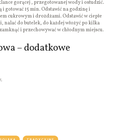
lance gorącej , przegotowanej wody i ostudzić.
 i gotować 15 min. Odstawić na godzinę i
opem cukrowym i drożdżami. Odstawić w ciepłe
i, nalać do butelek, do każdej włożyć po kilka
e zamknąć i przechowywać w chłodnym miejscu.
owa – dodatkowe
.
POLSKA
TRADYCYJNE