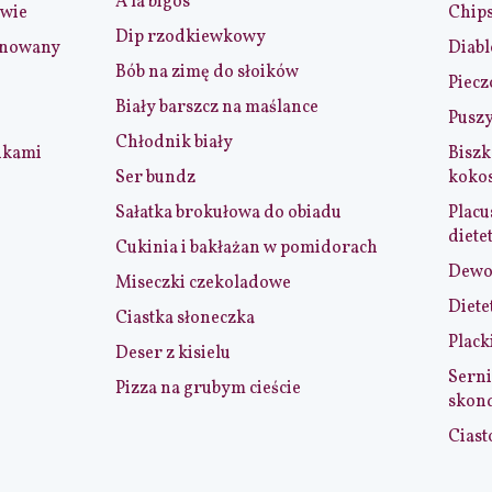
A la bigos
iwie
Chip
Dip rzodkiewkowy
ynowany
Diabl
Bób na zimę do słoików
Piecz
Biały barszcz na maślance
Puszy
Chłodnik biały
nkami
Biszk
Ser bundz
koko
Sałatka brokułowa do obiadu
Placu
diete
Cukinia i bakłażan w pomidorach
Dewol
Miseczki czekoladowe
Diete
Ciastka słoneczka
Plack
Deser z kisielu
Serni
Pizza na grubym cieście
skon
Ciast