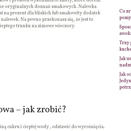
ków i prostota wykonania to zalety, które doceni
one oryginalnych doznań smakowych. Nalewka
Co zro
 na prezent dla bliskich lub smakowity dodatek
pomys
nalewek. Na pewno przekonasz się, że jest to
ciepłego trunku na zimowe wieczory.
Sposo
awok
Trzy 
kuche
Jak u
nadmi
Jak o
Jedyn
potrz
wa – jak zrobić?
ą cukru i ciepłej wody , odstawić do wyrośnięcia.