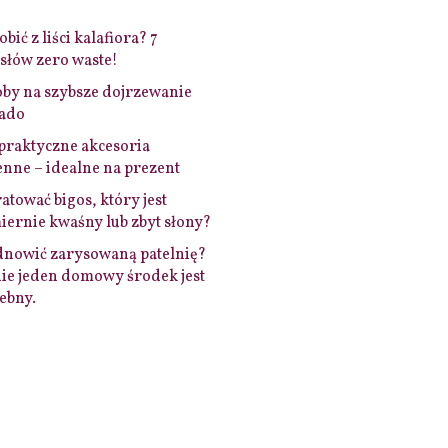
bić z liści kalafiora? 7
łów zero waste!
by na szybsze dojrzewanie
ado
praktyczne akcesoria
nne – idealne na prezent
ratować bigos, który jest
ernie kwaśny lub zbyt słony?
dnowić zarysowaną patelnię?
ie jeden domowy środek jest
ebny.