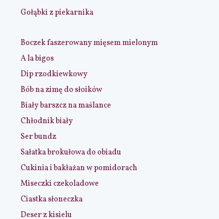
Gołąbki z piekarnika
Boczek faszerowany mięsem mielonym
A la bigos
Dip rzodkiewkowy
Bób na zimę do słoików
Biały barszcz na maślance
Chłodnik biały
Ser bundz
Sałatka brokułowa do obiadu
Cukinia i bakłażan w pomidorach
Miseczki czekoladowe
Ciastka słoneczka
Deser z kisielu