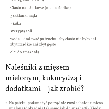
20 dkg żółtego sera
Ciasto naleśnikowe (nie na słodko):
3 szklanki mąki
3 jajka
szczypta soli
woda – dodawać po trochu, aby ciasto nie było ani
zbyt rzadkie ani zbyt gęste
olej do smażenia
Naleśniki z mięsem
mielonym, kukurydzą i
dodatkami – jak zrobić?
Na patelni podsmażyć porządnie rozdrobnione mięso
mielone (dokładnie tak samo jak do spaghetti). Kiedy