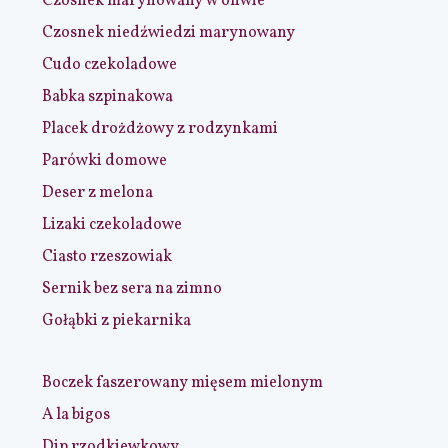
Czosnek marynowany w oliwie
Czosnek niedźwiedzi marynowany
Cudo czekoladowe
Babka szpinakowa
Placek drożdżowy z rodzynkami
Parówki domowe
Deser z melona
Lizaki czekoladowe
Ciasto rzeszowiak
Sernik bez sera na zimno
Gołąbki z piekarnika
Boczek faszerowany mięsem mielonym
A la bigos
Dip rzodkiewkowy