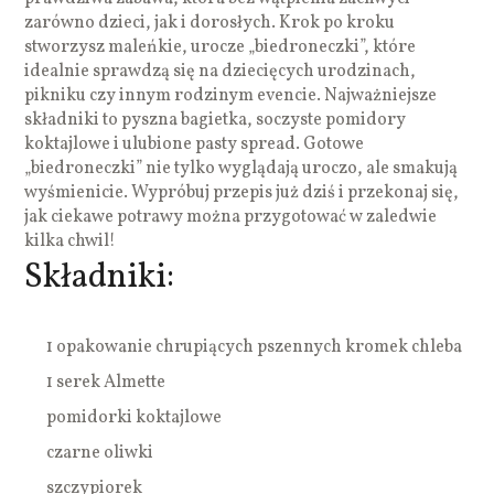
zarówno dzieci, jak i dorosłych. Krok po kroku
stworzysz maleńkie, urocze „biedroneczki”, które
idealnie sprawdzą się na dziecięcych urodzinach,
pikniku czy innym rodzinym evencie. Najważniejsze
składniki to pyszna bagietka, soczyste pomidory
koktajlowe i ulubione pasty spread. Gotowe
„biedroneczki” nie tylko wyglądają uroczo, ale smakują
wyśmienicie. Wypróbuj przepis już dziś i przekonaj się,
jak ciekawe potrawy można przygotować w zaledwie
kilka chwil!
Składniki:
1 opakowanie chrupiących pszennych kromek chleba
1 serek Almette
pomidorki koktajlowe
czarne oliwki
szczypiorek