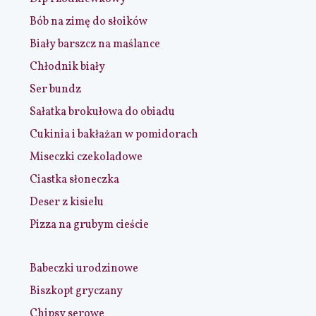
Bób na zimę do słoików
Biały barszcz na maślance
Chłodnik biały
Ser bundz
Sałatka brokułowa do obiadu
Cukinia i bakłażan w pomidorach
Miseczki czekoladowe
Ciastka słoneczka
Deser z kisielu
Pizza na grubym cieście
Babeczki urodzinowe
Biszkopt gryczany
Chipsy serowe