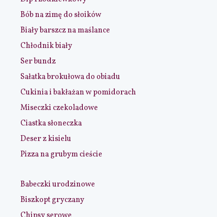
Bób na zimę do słoików
Biały barszcz na maślance
Chłodnik biały
Ser bundz
Sałatka brokułowa do obiadu
Cukinia i bakłażan w pomidorach
Miseczki czekoladowe
Ciastka słoneczka
Deser z kisielu
Pizza na grubym cieście
Babeczki urodzinowe
Biszkopt gryczany
Chipsy serowe