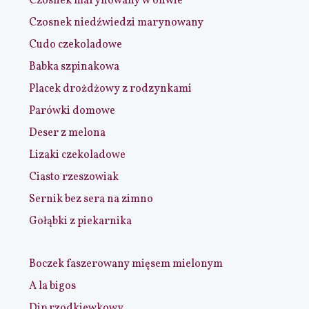
Czosnek marynowany w oliwie
Czosnek niedźwiedzi marynowany
Cudo czekoladowe
Babka szpinakowa
Placek drożdżowy z rodzynkami
Parówki domowe
Deser z melona
Lizaki czekoladowe
Ciasto rzeszowiak
Sernik bez sera na zimno
Gołąbki z piekarnika
Boczek faszerowany mięsem mielonym
A la bigos
Dip rzodkiewkowy