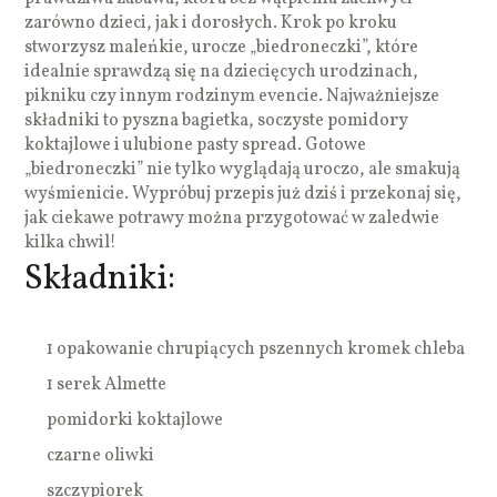
zarówno dzieci, jak i dorosłych. Krok po kroku
stworzysz maleńkie, urocze „biedroneczki”, które
idealnie sprawdzą się na dziecięcych urodzinach,
pikniku czy innym rodzinym evencie. Najważniejsze
składniki to pyszna bagietka, soczyste pomidory
koktajlowe i ulubione pasty spread. Gotowe
„biedroneczki” nie tylko wyglądają uroczo, ale smakują
wyśmienicie. Wypróbuj przepis już dziś i przekonaj się,
jak ciekawe potrawy można przygotować w zaledwie
kilka chwil!
Składniki:
1 opakowanie chrupiących pszennych kromek chleba
1 serek Almette
pomidorki koktajlowe
czarne oliwki
szczypiorek