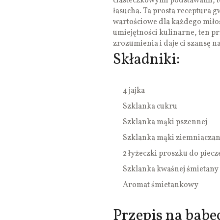
ciasteczkowymi podstawami, t
łasucha. Ta prosta receptura 
wartościowe dla każdego miło
umiejętności kulinarne, ten pr
zrozumienia i daje ci szansę na
Składniki:
4 jajka
Szklanka cukru
Szklanka mąki pszennej
Szklanka mąki ziemniaczan
2 łyżeczki proszku do piecz
Szklanka kwaśnej śmietany
Aromat śmietankowy
Przepis na bab