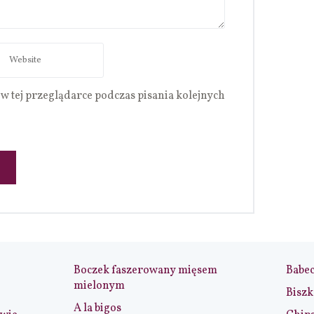
w tej przeglądarce podczas pisania kolejnych
Boczek faszerowany mięsem
Babe
mielonym
Biszk
A la bigos