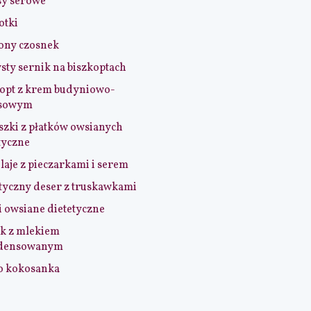
sy serowe
otki
ony czosnek
sty sernik na biszkoptach
opt z krem budyniowo-
sowym
szki z płatków owsianych
tyczne
aje z pieczarkami i serem
tyczny deser z truskawkami
i owsiane dietetyczne
k z mlekiem
densowanym
o kokosanka