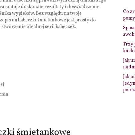
e mini babeczki są prawdziwym ucztą dla każdego
gwarantuje doskonałe rezultaty i doświadczenie
Co zro
śnika wypieków. Bez względu na twoje
pomys
zepis na babeczki śmietankowe jest prosty do
 stworzenie idealnej serii babeczek.
Sposo
awok
Trzy 
kuche
Jak u
nadmi
Jak o
Jedyn
ej
potrz
enia
eczki śmietankowe