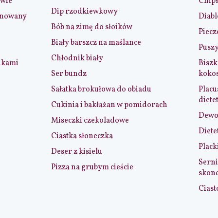
iwie
Chip
Dip rzodkiewkowy
ynowany
Diabl
Bób na zimę do słoików
Piecz
Biały barszcz na maślance
Puszy
Chłodnik biały
nkami
Biszk
Ser bundz
koko
Sałatka brokułowa do obiadu
Placu
diete
Cukinia i bakłażan w pomidorach
Dewol
Miseczki czekoladowe
Diete
Ciastka słoneczka
Plack
Deser z kisielu
Serni
Pizza na grubym cieście
skon
Ciast