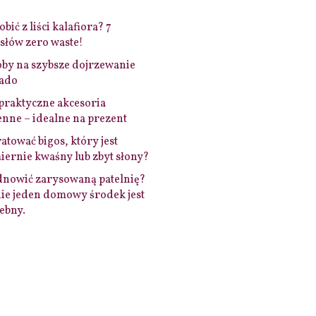
bić z liści kalafiora? 7
łów zero waste!
by na szybsze dojrzewanie
ado
praktyczne akcesoria
nne – idealne na prezent
ratować bigos, który jest
ernie kwaśny lub zbyt słony?
dnowić zarysowaną patelnię?
ie jeden domowy środek jest
ebny.