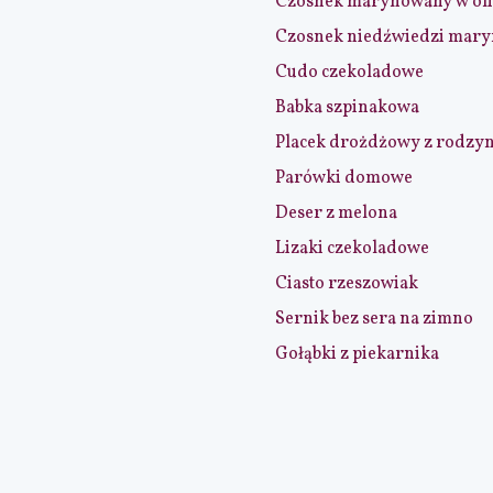
Czosnek marynowany w ol
Czosnek niedźwiedzi mar
Cudo czekoladowe
Babka szpinakowa
Placek drożdżowy z rodzy
Parówki domowe
Deser z melona
Lizaki czekoladowe
Ciasto rzeszowiak
Sernik bez sera na zimno
Gołąbki z piekarnika