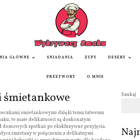
NIA GŁÓWNE
ŚNIADANIA
ZUPY
DESERY
PRZETWORY
O MNIE
i śmietankowe
Szukaj
babeczkami śmietankowymi dzięki temu łatwemu
maku, te małe delikatności są doskonałym
od domowych spotkań po ekskluzywne przyjęcia.
Naj
dycz śmietany w połączeniu z delikatnymi