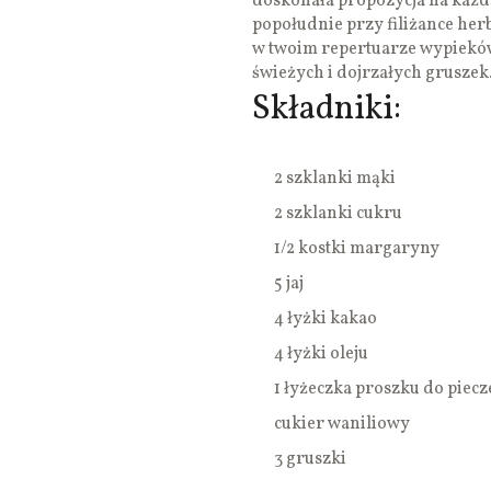
doskonała propozycja na każd
popołudnie przy filiżance herb
w twoim repertuarze wypieków.
świeżych i dojrzałych gruszek
Składniki:
2 szklanki mąki
2 szklanki cukru
1/2 kostki margaryny
5 jaj
4 łyżki kakao
4 łyżki oleju
1 łyżeczka proszku do piecz
cukier waniliowy
3 gruszki