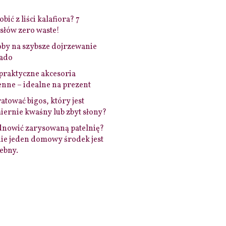
bić z liści kalafiora? 7
łów zero waste!
by na szybsze dojrzewanie
ado
praktyczne akcesoria
nne – idealne na prezent
ratować bigos, który jest
ernie kwaśny lub zbyt słony?
dnowić zarysowaną patelnię?
ie jeden domowy środek jest
ebny.