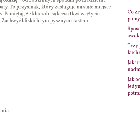
ą okazję – od rodzinnych spotkań po niedzielne
aty. To przysmak, który zasługuje na stałe miejsce
Co zro
 Pamiętaj, że klucz do sukcesu tkwi w użyciu
pomys
. Zachwyć bliskich tym pysznym ciastem!
Sposo
awok
Trzy 
kuche
Jak u
nadmi
Jak o
Jedyn
potrz
enia