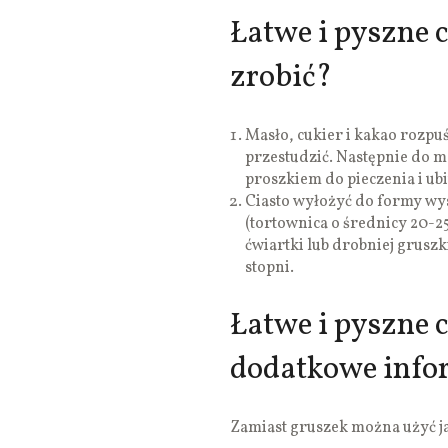
Łatwe i pyszne c
zrobić?
Masło, cukier i kakao rozpuś
przestudzić. Następnie do m
proszkiem do pieczenia i ubit
Ciasto wyłożyć do formy wy
(tortownica o średnicy 20-2
ćwiartki lub drobniej grusz
stopni.
Łatwe i pyszne 
dodatkowe info
Zamiast gruszek można użyć j