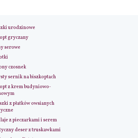
czki urodzinowe
opt gryczany
sy serowe
otki
ony czosnek
sty sernik na biszkoptach
opt z krem budyniowo-
sowym
szki z płatków owsianych
tyczne
aje z pieczarkami i serem
tyczny deser z truskawkami