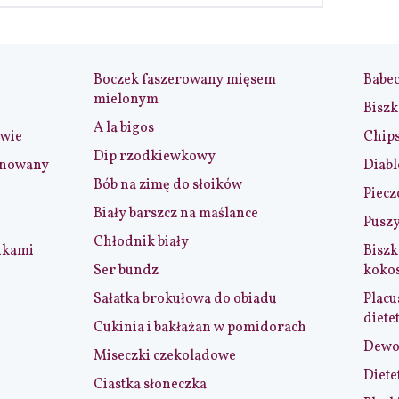
Boczek faszerowany mięsem
Babe
mielonym
Biszk
A la bigos
iwie
Chip
Dip rzodkiewkowy
ynowany
Diabl
Bób na zimę do słoików
Piecz
Biały barszcz na maślance
Puszy
Chłodnik biały
nkami
Biszk
Ser bundz
koko
Sałatka brokułowa do obiadu
Placu
diete
Cukinia i bakłażan w pomidorach
Dewol
Miseczki czekoladowe
Diete
Ciastka słoneczka