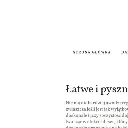
STRONA GŁÓWNA
DA
Łatwe i pyszn
Nie ma nic bardziej uwodzące
zwłaszcza jeśli jest tak wyjątk
doskonale łączy soczystość do
tworząc w efekcie deser, który