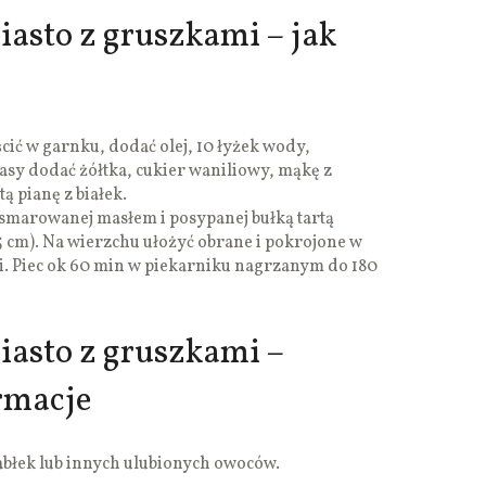
iasto z gruszkami – jak
cić w garnku, dodać olej, 10 łyżek wody,
asy dodać żółtka, cukier waniliowy, mąkę z
ą pianę z białek.
smarowanej masłem i posypanej bułką tartą
5 cm). Na wierzchu ułożyć obrane i pokrojone w
ki. Piec ok 60 min w piekarniku nagrzanym do 180
ciasto z gruszkami –
rmacje
abłek lub innych ulubionych owoców.