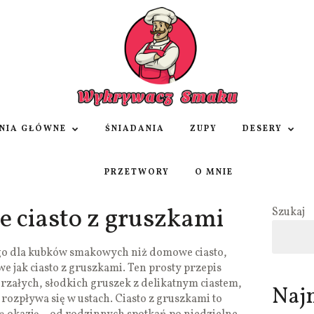
NIA GŁÓWNE
ŚNIADANIA
ZUPY
DESERY
PRZETWORY
O MNIE
e ciasto z gruszkami
Szukaj
go dla kubków smakowych niż domowe ciasto,
owe jak ciasto z gruszkami. Ten prosty przepis
jrzałych, słodkich gruszek z delikatnym ciastem,
Naj
 rozpływa się w ustach. Ciasto z gruszkami to