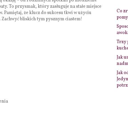
ą okazję – od rodzinnych spotkań po niedzielne
aty. To przysmak, który zasługuje na stałe miejsce
Co zro
 Pamiętaj, że klucz do sukcesu tkwi w użyciu
pomys
. Zachwyć bliskich tym pysznym ciastem!
Sposo
awok
Trzy 
kuche
Jak u
nadmi
Jak o
Jedyn
potrz
enia