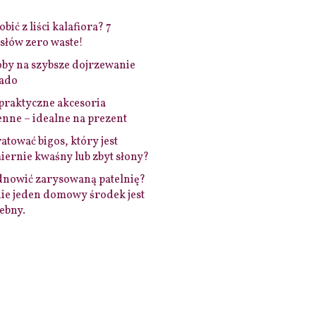
bić z liści kalafiora? 7
łów zero waste!
by na szybsze dojrzewanie
ado
praktyczne akcesoria
nne – idealne na prezent
ratować bigos, który jest
ernie kwaśny lub zbyt słony?
dnowić zarysowaną patelnię?
ie jeden domowy środek jest
ebny.