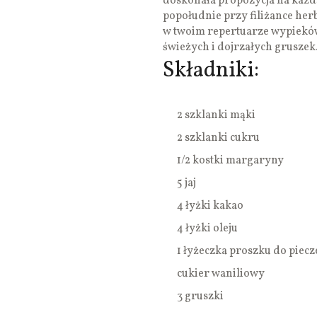
doskonała propozycja na każd
popołudnie przy filiżance herb
w twoim repertuarze wypieków.
świeżych i dojrzałych gruszek
Składniki:
2 szklanki mąki
2 szklanki cukru
1/2 kostki margaryny
5 jaj
4 łyżki kakao
4 łyżki oleju
1 łyżeczka proszku do piecz
cukier waniliowy
3 gruszki