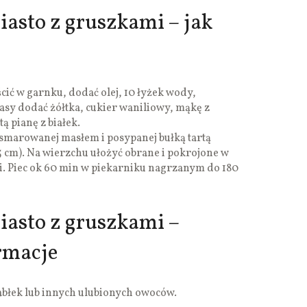
iasto z gruszkami – jak
cić w garnku, dodać olej, 10 łyżek wody,
asy dodać żółtka, cukier waniliowy, mąkę z
ą pianę z białek.
smarowanej masłem i posypanej bułką tartą
5 cm). Na wierzchu ułożyć obrane i pokrojone w
ki. Piec ok 60 min w piekarniku nagrzanym do 180
ciasto z gruszkami –
rmacje
abłek lub innych ulubionych owoców.