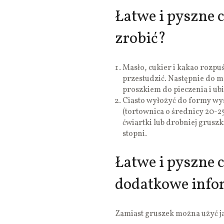
Łatwe i pyszne c
zrobić?
Masło, cukier i kakao rozpuś
przestudzić. Następnie do m
proszkiem do pieczenia i ubit
Ciasto wyłożyć do formy wy
(tortownica o średnicy 20-2
ćwiartki lub drobniej grusz
stopni.
Łatwe i pyszne 
dodatkowe info
Zamiast gruszek można użyć j