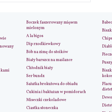
Boczek faszerowany mięsem
Babe
mielonym
Biszk
A la bigos
iwie
Chip
Dip rzodkiewkowy
ynowany
Diabl
Bób na zimę do słoików
Piecz
Biały barszcz na maślance
Puszy
Chłodnik biały
nkami
Biszk
Ser bundz
koko
Sałatka brokułowa do obiadu
Placu
diete
Cukinia i bakłażan w pomidorach
Dewol
Miseczki czekoladowe
Diete
Ciastka słoneczka