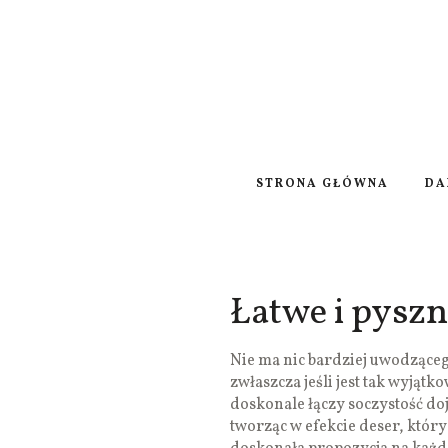
STRONA GŁÓWNA
DA
Łatwe i pyszn
Nie ma nic bardziej uwodzące
zwłaszcza jeśli jest tak wyjątk
doskonale łączy soczystość do
tworząc w efekcie deser, który