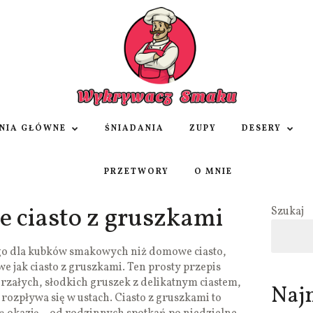
NIA GŁÓWNE
ŚNIADANIA
ZUPY
DESERY
PRZETWORY
O MNIE
e ciasto z gruszkami
Szukaj
go dla kubków smakowych niż domowe ciasto,
owe jak ciasto z gruszkami. Ten prosty przepis
jrzałych, słodkich gruszek z delikatnym ciastem,
Naj
 rozpływa się w ustach. Ciasto z gruszkami to