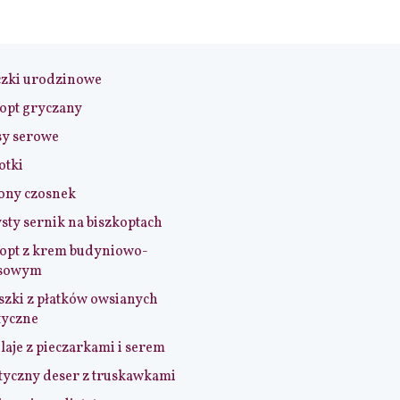
czki urodzinowe
opt gryczany
sy serowe
otki
ony czosnek
sty sernik na biszkoptach
opt z krem budyniowo-
sowym
szki z płatków owsianych
tyczne
aje z pieczarkami i serem
tyczny deser z truskawkami