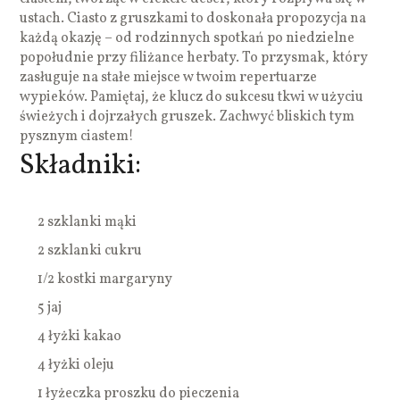
ustach. Ciasto z gruszkami to doskonała propozycja na
każdą okazję – od rodzinnych spotkań po niedzielne
popołudnie przy filiżance herbaty. To przysmak, który
zasługuje na stałe miejsce w twoim repertuarze
wypieków. Pamiętaj, że klucz do sukcesu tkwi w użyciu
świeżych i dojrzałych gruszek. Zachwyć bliskich tym
pysznym ciastem!
Składniki:
2 szklanki mąki
2 szklanki cukru
1/2 kostki margaryny
5 jaj
4 łyżki kakao
4 łyżki oleju
1 łyżeczka proszku do pieczenia