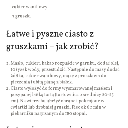
cukier waniliowy
3 gruszki
Łatwe i pyszne ciasto z
gruszkami – jak zrobić?
Masło, cukier i kakao rozpuścić w garnku, dodać olej,
10 łyżek wody, przestudzić. Następnie do masy dodać
żółtka, cukier waniliowy, mąkę z proszkiem do
pieczenia i ubitą pianę z białek.
Ciasto wyłożyć do formy wysmarowanej masłem i
posypanej bułką tartą (tortownica o średnicy 20-25
cm). Na wierzchu ułożyć obrane i pokrojone w
ćwiartki lub drobniej gruszki. Piec ok 60 min w
piekarniku nagrzanym do 180 stopni.