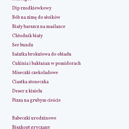
Dip rzodkiewkowy
Bób na zimę do słoików
Biały barszcz na maślance
Chłodnik biały
Ser bundz
Sałatka brokułowa do obiadu
Cukinia i bakłażan w pomidorach
Miseczki czekoladowe
Ciastka słoneczka
Deser z kisielu
Pizza na grubym cieście
Babeczki urodzinowe
Biszkopt gryczany