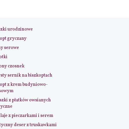
czki urodzinowe
opt gryczany
sy serowe
otki
ony czosnek
sty sernik na biszkoptach
opt z krem budyniowo-
sowym
szki z płatków owsianych
tyczne
aje z pieczarkami i serem
tyczny deser z truskawkami