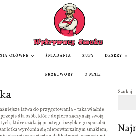
NIA GŁÓWNE
ŚNIADANIA
ZUPY
DESERY
PRZETWORY
O MNIE
tka
Szukaj
ażniejsze łatwa do przygotowania – taka właśnie
lny przepis dla osób, które dopiero zaczynają swoją
tych, które szukają prostego i szybkiego sposobu
Naj
szarlotka wyróżnia się niepowtarzalnym smakiem,