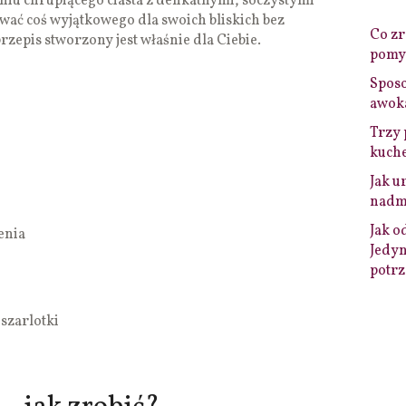
eniu chrupiącego ciasta z delikatnymi, soczystymi
ować coś wyjątkowego dla swoich bliskich bez
Co zro
rzepis stworzony jest właśnie dla Ciebie.
pomys
Sposo
awok
Trzy 
kuche
Jak u
nadmi
Jak o
enia
Jedyn
potrz
szarlotki