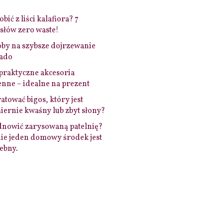
bić z liści kalafiora? 7
łów zero waste!
by na szybsze dojrzewanie
ado
praktyczne akcesoria
nne – idealne na prezent
ratować bigos, który jest
ernie kwaśny lub zbyt słony?
dnowić zarysowaną patelnię?
ie jeden domowy środek jest
ebny.