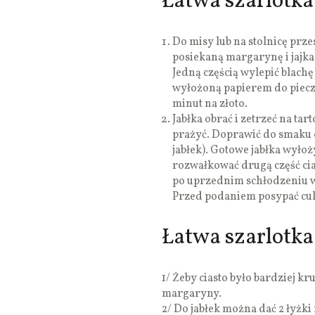
Łatwa szarlotka 
Do misy lub na stolnicę prze
posiekaną margarynę i jajka. 
Jedną częścią wylepić blac
wyłożoną papierem do piecze
minut na złoto.
Jabłka obrać i zetrzeć na ta
prażyć. Doprawić do smaku
jabłek). Gotowe jabłka wyłoż
rozwałkować drugą część cias
po uprzednim schłodzeniu w 
Przed podaniem posypać c
Łatwa szarlotka
1/ Żeby ciasto było bardziej k
margaryny.
2/ Do jabłek można dać 2 łyżk