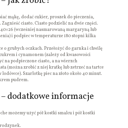
– jak zrobić?
siać mąkę, dodać cukier, proszek do pieczenia,
Zagnieść ciasto. Ciasto podzielić na dwie części.
hę 40×26 (wcześniej nasmarowaną margaryną lub
nia) i podpiec w temperaturze 180 stopni kilka
rtce o grubych oczkach. Przełożyć do garnka i chwilę
 cukrem i cynamonem (zależy od kwasowości
yć na podpieczone ciasto, a na wierzch
ta (można zrobić z niej kratkę lub zetrzeć na tartce
lodówce). Szarlotkę piec na złoto około 40 minut.
ukrem pudrem.
 – dodatkowe informacje
ruche możemy użyć pół kostki smalcu i pół kostki
i rodzynek.