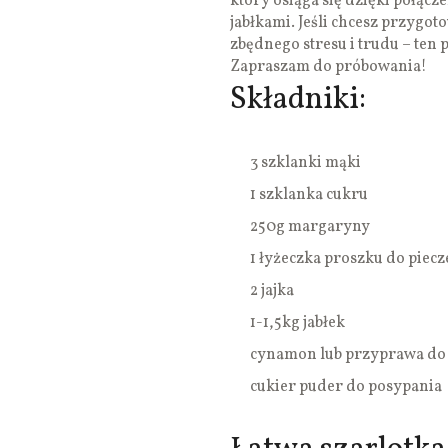
który osiąga się dzięki połącz
jabłkami. Jeśli chcesz przygot
zbędnego stresu i trudu – ten p
Zapraszam do próbowania!
Składniki:
3 szklanki mąki
1 szklanka cukru
250g margaryny
1 łyżeczka proszku do piecz
2 jajka
1-1,5kg jabłek
cynamon lub przyprawa do 
cukier puder do posypania