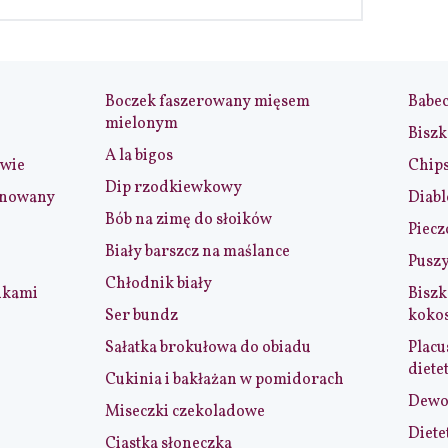
Boczek faszerowany mięsem
Babe
mielonym
Biszk
A la bigos
iwie
Chip
Dip rzodkiewkowy
ynowany
Diabl
Bób na zimę do słoików
Piecz
Biały barszcz na maślance
Puszy
Chłodnik biały
nkami
Biszk
Ser bundz
koko
Sałatka brokułowa do obiadu
Placu
diete
Cukinia i bakłażan w pomidorach
Dewol
Miseczki czekoladowe
Diete
Ciastka słoneczka