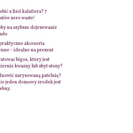
bić z liści kalafiora? 7
łów zero waste!
by na szybsze dojrzewanie
ado
praktyczne akcesoria
nne – idealne na prezent
ratować bigos, który jest
ernie kwaśny lub zbyt słony?
dnowić zarysowaną patelnię?
ie jeden domowy środek jest
ebny.