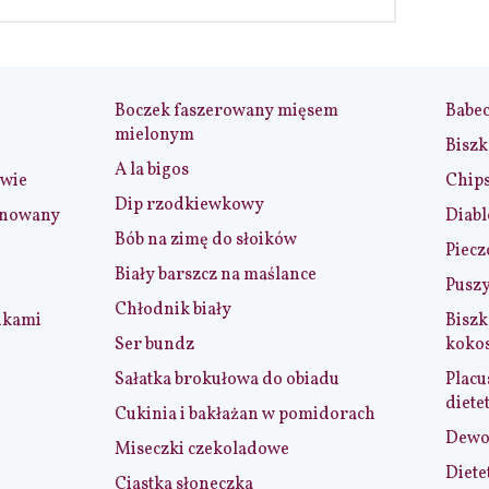
Boczek faszerowany mięsem
Babe
mielonym
Biszk
A la bigos
iwie
Chip
Dip rzodkiewkowy
ynowany
Diabl
Bób na zimę do słoików
Piecz
Biały barszcz na maślance
Puszy
Chłodnik biały
nkami
Biszk
Ser bundz
koko
Sałatka brokułowa do obiadu
Placu
diete
Cukinia i bakłażan w pomidorach
Dewol
Miseczki czekoladowe
Diete
Ciastka słoneczka