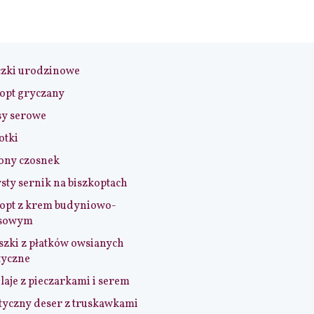
czki urodzinowe
opt gryczany
sy serowe
otki
ony czosnek
sty sernik na biszkoptach
opt z krem budyniowo-
sowym
szki z płatków owsianych
tyczne
aje z pieczarkami i serem
tyczny deser z truskawkami