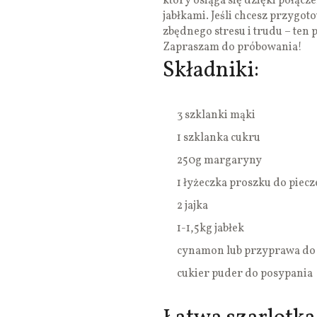
który osiąga się dzięki połącz
jabłkami. Jeśli chcesz przygot
zbędnego stresu i trudu – ten p
Zapraszam do próbowania!
Składniki:
3 szklanki mąki
1 szklanka cukru
250g margaryny
1 łyżeczka proszku do piecz
2 jajka
1-1,5kg jabłek
cynamon lub przyprawa do 
cukier puder do posypania