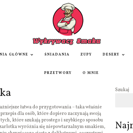
NIA GŁÓWNE
ŚNIADANIA
ZUPY
DESERY
PRZETWORY
O MNIE
tka
Szukaj
ażniejsze łatwa do przygotowania – taka właśnie
lny przepis dla osób, które dopiero zaczynają swoją
tych, które szukają prostego i szybkiego sposobu
Naj
szarlotka wyróżnia się niepowtarzalnym smakiem,