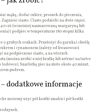
– jak zrobić?
siać mąkę, dodać cukier, proszek do pieczenia,
Zagnieść ciasto. Ciasto podzielić na dwie części.
hę 40×26 (wcześniej nasmarowaną margaryną lub
nia) i podpiec w temperaturze 180 stopni kilka
rtce o grubych oczkach. Przełożyć do garnka i chwilę
 cukrem i cynamonem (zależy od kwasowości
yć na podpieczone ciasto, a na wierzch
ta (można zrobić z niej kratkę lub zetrzeć na tartce
lodówce). Szarlotkę piec na złoto około 40 minut.
ukrem pudrem.
 – dodatkowe informacje
ruche możemy użyć pół kostki smalcu i pół kostki
i rodzynek.