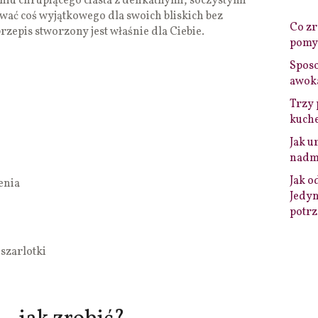
eniu chrupiącego ciasta z delikatnymi, soczystymi
ować coś wyjątkowego dla swoich bliskich bez
Co zro
rzepis stworzony jest właśnie dla Ciebie.
pomys
Sposo
awok
Trzy 
kuche
Jak u
nadmi
Jak o
enia
Jedyn
potrz
szarlotki