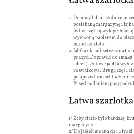
Łatwa szarlotka 
Do misy lub na stolnicę prze
posiekaną margarynę i jajka. 
Jedną częścią wylepić blac
wyłożoną papierem do piecze
minut na złoto.
Jabłka obrać i zetrzeć na ta
prażyć. Doprawić do smaku
jabłek). Gotowe jabłka wyłoż
rozwałkować drugą część cias
po uprzednim schłodzeniu w 
Przed podaniem posypać c
Łatwa szarlotka
1/ Żeby ciasto było bardziej k
margaryny.
2/ Do jabłek można dać 2 łyżk