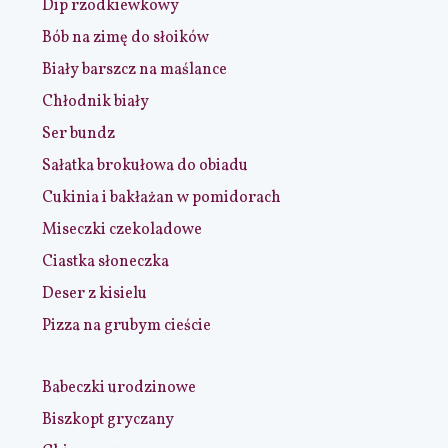
Dip rzodkiewkowy
Bób na zimę do słoików
Biały barszcz na maślance
Chłodnik biały
Ser bundz
Sałatka brokułowa do obiadu
Cukinia i bakłażan w pomidorach
Miseczki czekoladowe
Ciastka słoneczka
Deser z kisielu
Pizza na grubym cieście
Babeczki urodzinowe
Biszkopt gryczany