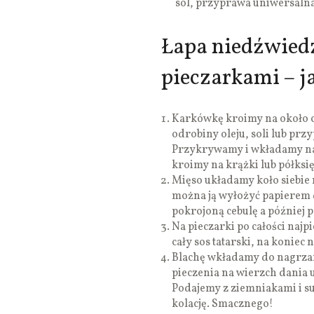
sól, przyprawa uniwersalna
Łapa niedźwiedz
pieczarkami – j
Karkówkę kroimy na około 
odrobiny oleju, soli lub prz
Przykrywamy i wkładamy na 
kroimy na krążki lub półksię
Mięso układamy koło siebie 
można ją wyłożyć papierem d
pokrojoną cebulę a później 
Na pieczarki po całości na
cały sos tatarski, na koniec 
Blachę wkładamy do nagrzan
pieczenia na wierzch dania 
Podajemy z ziemniakami i s
kolację. Smacznego!