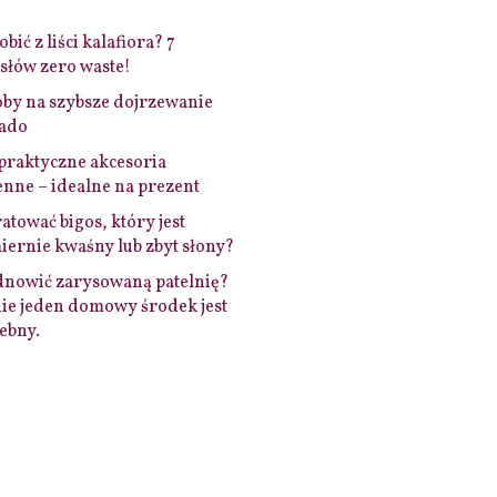
bić z liści kalafiora? 7
łów zero waste!
by na szybsze dojrzewanie
ado
praktyczne akcesoria
nne – idealne na prezent
ratować bigos, który jest
ernie kwaśny lub zbyt słony?
dnowić zarysowaną patelnię?
ie jeden domowy środek jest
ebny.