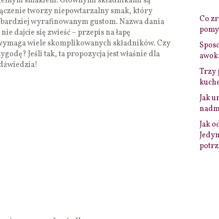
subtelnym smakiem. Głównymi składnikami są
ołączenie tworzy niepowtarzalny smak, który
Co zro
ajbardziej wyrafinowanym gustom. Nazwa dania
pomys
ie dajcie się zwieść – przepis na łapę
ie wymaga wiele skomplikowanych składników. Czy
Sposo
godę? Jeśli tak, ta propozycja jest właśnie dla
awok
edźwiedzia!
Trzy 
kuche
Jak u
nadmi
Jak o
Jedyn
potrz