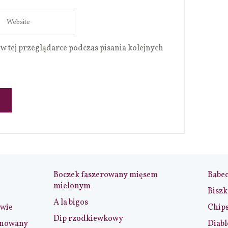
w tej przeglądarce podczas pisania kolejnych
Boczek faszerowany mięsem
Babe
mielonym
Biszk
A la bigos
iwie
Chip
Dip rzodkiewkowy
ynowany
Diabl