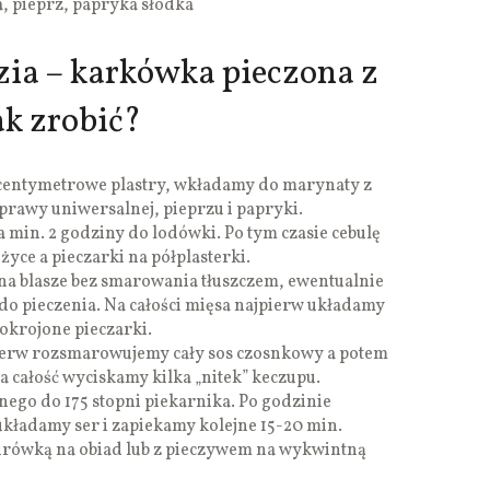
, pieprz, papryka słodka
ia – karkówka pieczona z
ak zrobić?
centymetrowe plastry, wkładamy do marynaty z
yprawy uniwersalnej, pieprzu i papryki.
min. 2 godziny do lodówki. Po tym czasie cebulę
życe a pieczarki na półplasterki.
na blasze bez smarowania tłuszczem, ewentualnie
o pieczenia. Na całości mięsa najpierw układamy
pokrojone pieczarki.
jpierw rozsmarowujemy cały sos czosnkowy a potem
na całość wyciskamy kilka „nitek” keczupu.
ego do 175 stopni piekarnika. Po godzinie
układamy ser i zapiekamy kolejne 15-20 min.
urówką na obiad lub z pieczywem na wykwintną