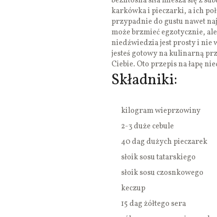
bezlitosna siła miesza się z 
karkówka i pieczarki, a ich p
przypadnie do gustu nawet n
może brzmieć egzotycznie, ale n
niedźwiedzia jest prosty i n
jesteś gotowy na kulinarną przy
Ciebie. Oto przepis na łapę ni
Składniki:
kilogram wieprzowiny
2-3 duże cebule
40 dag dużych pieczarek
słoik sosu tatarskiego
słoik sosu czosnkowego
keczup
15 dag żółtego sera