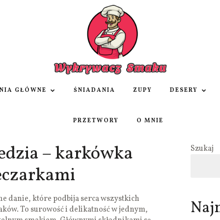
NIA GŁÓWNE
ŚNIADANIA
ZUPY
DESERY
PRZETWORY
O MNIE
edzia – karkówka
Szukaj
ieczarkami
ne danie, które podbija serca wszystkich
Naj
ów. To surowość i delikatność w jednym,