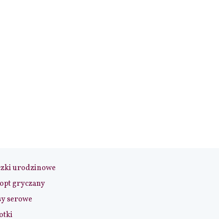
czki urodzinowe
opt gryczany
sy serowe
otki