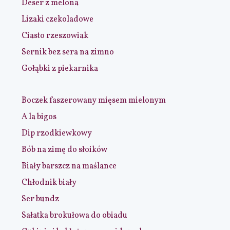
Deser z melona
Lizaki czekoladowe
Ciasto rzeszowiak
Sernik bez sera na zimno
Gołąbki z piekarnika
Boczek faszerowany mięsem mielonym
A la bigos
Dip rzodkiewkowy
Bób na zimę do słoików
Biały barszcz na maślance
Chłodnik biały
Ser bundz
Sałatka brokułowa do obiadu