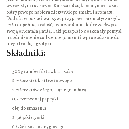
wyrazistym i sycącym. Kurczak dzięki marynacie z sosu
ostrygowego nabiera niezwykłego smaku i aromatu.
Dodatki w postaci warzyw, przypraw i aromatycznegóż
ryżu dopełniają całość, tworząc danie, które zachwyca
swoją orientalną nutą. Taki przepis to doskonały pomysł
na odmienienie codziennego menu i wprowadzenie do
niego trochę egzotyki.
Składniki:
300 gramów filetu z kurczaka
2 łyżeczki cukru trzcinowego
2 łyżeczki świeżego, startego imbiru
0,5 czerwonej papryki
olej do smażenia
2 gałązki dymki
6 łyżek sosu ostrygowego