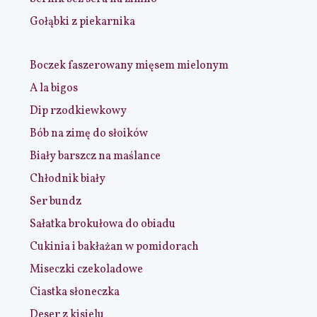
Gołąbki z piekarnika
Boczek faszerowany mięsem mielonym
A la bigos
Dip rzodkiewkowy
Bób na zimę do słoików
Biały barszcz na maślance
Chłodnik biały
Ser bundz
Sałatka brokułowa do obiadu
Cukinia i bakłażan w pomidorach
Miseczki czekoladowe
Ciastka słoneczka
Deser z kisielu