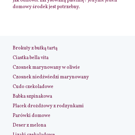
Jak odnowić zarysowaną patelnię? Jedynie jeden
domowy środek jest potrzebny.
Brokuły z bułką tartą
Ciastka bella vita
Czosnek marynowany w oliwie
Czosnek niedźwiedzi marynowany
Cudo czekoladowe
Babka szpinakowa
Placek drożdżowy z rodzynkami
Parówki domowe
Deser z melona
Lizaki czekoladowe