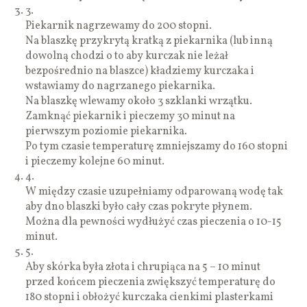
3.
Piekarnik nagrzewamy do 200 stopni.
Na blaszkę przykrytą kratką z piekarnika (lub inną
dowolną chodzi o to aby kurczak nie leżał
bezpośrednio na blaszce) kładziemy kurczaka i
wstawiamy do nagrzanego piekarnika.
Na blaszkę wlewamy około 3 szklanki wrzątku.
Zamknąć piekarnik i pieczemy 30 minut na
pierwszym poziomie piekarnika.
Po tym czasie temperaturę zmniejszamy do 160 stopni
i pieczemy kolejne 60 minut.
4.
W między czasie uzupełniamy odparowaną wodę tak
aby dno blaszki było cały czas pokryte płynem.
Można dla pewności wydłużyć czas pieczenia o 10-15
minut.
5.
Aby skórka była złota i chrupiąca na 5 – 10 minut
przed końcem pieczenia zwiększyć temperaturę do
180 stopni i obłożyć kurczaka cienkimi plasterkami