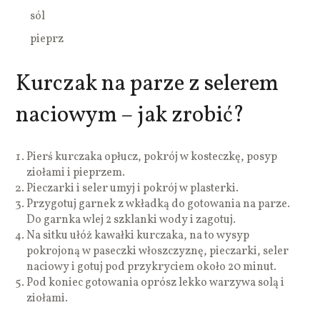
sól
pieprz
Kurczak na parze z selerem
naciowym – jak zrobić?
Pierś kurczaka opłucz, pokrój w kosteczkę, posyp
ziołami i pieprzem.
Pieczarki i seler umyj i pokrój w plasterki.
Przygotuj garnek z wkładką do gotowania na parze.
Do garnka wlej 2 szklanki wody i zagotuj.
Na sitku ułóż kawałki kurczaka, na to wysyp
pokrojoną w paseczki włoszczyznę, pieczarki, seler
naciowy i gotuj pod przykryciem około 20 minut.
Pod koniec gotowania oprósz lekko warzywa solą i
ziołami.