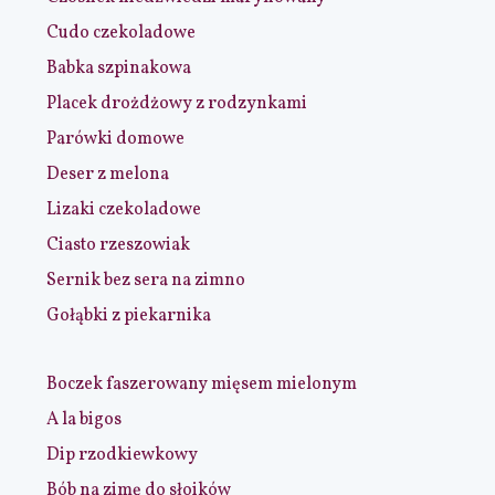
Cudo czekoladowe
Babka szpinakowa
Placek drożdżowy z rodzynkami
Parówki domowe
Deser z melona
Lizaki czekoladowe
Ciasto rzeszowiak
Sernik bez sera na zimno
Gołąbki z piekarnika
Boczek faszerowany mięsem mielonym
A la bigos
Dip rzodkiewkowy
Bób na zimę do słoików