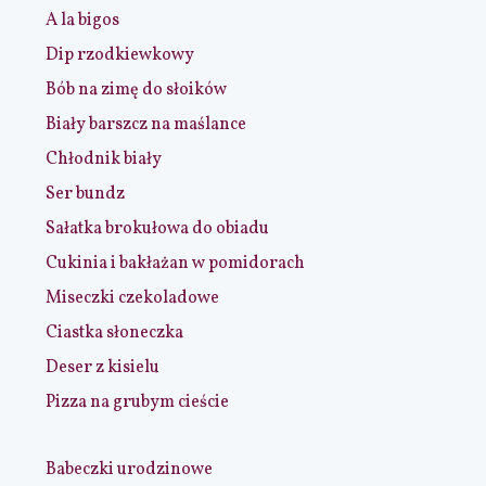
A la bigos
Dip rzodkiewkowy
Bób na zimę do słoików
Biały barszcz na maślance
Chłodnik biały
Ser bundz
Sałatka brokułowa do obiadu
Cukinia i bakłażan w pomidorach
Miseczki czekoladowe
Ciastka słoneczka
Deser z kisielu
Pizza na grubym cieście
Babeczki urodzinowe