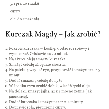
pieprz do smaku
curry
olej do smażenia
Kurczak Magdy – Jak zrobić?
Pokroić kurczaka w kostkę, dodać sos sojowy i
wymieszać. Odstawić na 20 minut.
Na 1 łyżce oleju smażyć kurczaka.
Smażyć cebulę aż będzie złocista.
Na patelnię wsypać ryż, przyprawić i smażyć przez 5
minut.
Dodać smażoną cebulę do ryżu.
W środku ryżu zrobić dołek, wlać ½ łyżki oleju.
Na doleku smażyć jajka, aż się mocno zetnie (jak
jajecznicę).
Dodać kurczaka i smażyć przez 2-3 minuty.
Doprawić solą, pieprzem i curry.