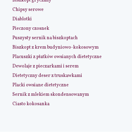
Biszkopt gryczany
Chipsy serowe
Diablotki
Pieczony czosnek
Puszysty sernik na biszkoptach
Biszkopt z krem budyniowo-kokosowym
Placuszki z płatków owsianych dietetyczne
Dewolaje z pieczarkami i serem
Dietetyczny deser z truskawkami
Placki owsiane dietetyczne
Sernik z mlekiem skondensowanym
Ciasto kokosanka