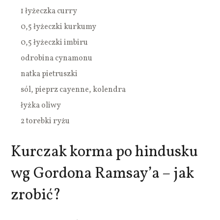
1 łyżeczka curry
0,5 łyżeczki kurkumy
0,5 łyżeczki imbiru
odrobina cynamonu
natka pietruszki
sól, pieprz cayenne, kolendra
łyżka oliwy
2 torebki ryżu
Kurczak korma po hindusku
wg Gordona Ramsay’a – jak
zrobić?