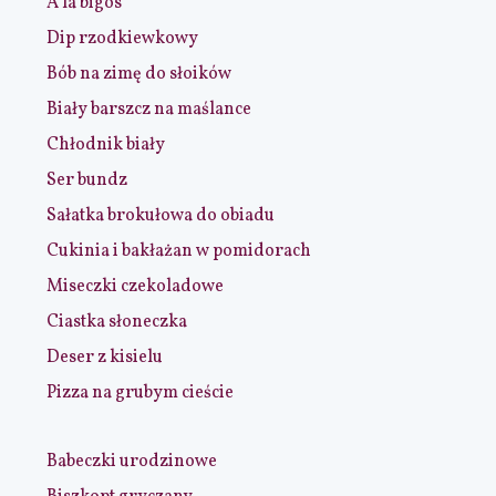
A la bigos
Dip rzodkiewkowy
Bób na zimę do słoików
Biały barszcz na maślance
Chłodnik biały
Ser bundz
Sałatka brokułowa do obiadu
Cukinia i bakłażan w pomidorach
Miseczki czekoladowe
Ciastka słoneczka
Deser z kisielu
Pizza na grubym cieście
Babeczki urodzinowe