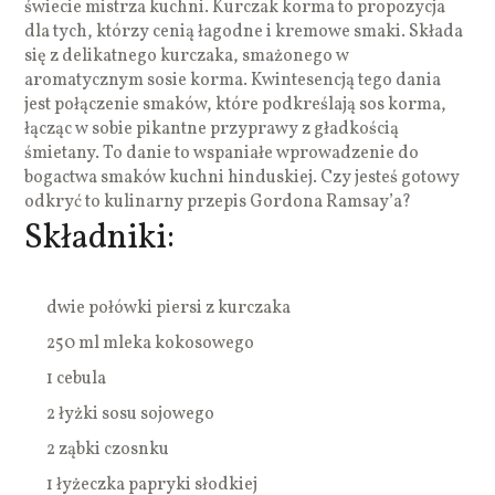
świecie mistrza kuchni. Kurczak korma to propozycja
dla tych, którzy cenią łagodne i kremowe smaki. Składa
się z delikatnego kurczaka, smażonego w
aromatycznym sosie korma. Kwintesencją tego dania
jest połączenie smaków, które podkreślają sos korma,
łącząc w sobie pikantne przyprawy z gładkością
śmietany. To danie to wspaniałe wprowadzenie do
bogactwa smaków kuchni hinduskiej. Czy jesteś gotowy
odkryć to kulinarny przepis Gordona Ramsay’a?
Składniki:
dwie połówki piersi z kurczaka
250 ml mleka kokosowego
1 cebula
2 łyżki sosu sojowego
2 ząbki czosnku
1 łyżeczka papryki słodkiej