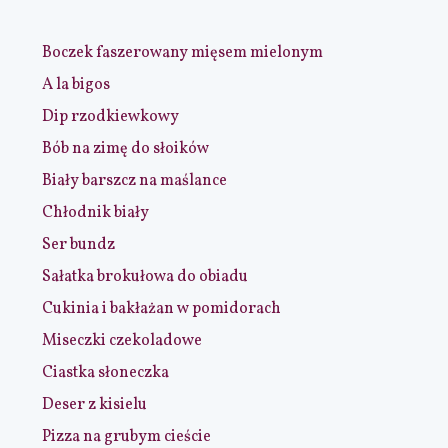
Boczek faszerowany mięsem mielonym
A la bigos
Dip rzodkiewkowy
Bób na zimę do słoików
Biały barszcz na maślance
Chłodnik biały
Ser bundz
Sałatka brokułowa do obiadu
Cukinia i bakłażan w pomidorach
Miseczki czekoladowe
Ciastka słoneczka
Deser z kisielu
Pizza na grubym cieście