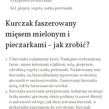
Przyprawa do kurczaka
Sól, pieprz, vegeta, natka pietruszki
Kurczak faszerowany
mięsem mielonym i
pieczarkami – jak zrobić?
Z kurczaka wyjmujemy kości. Następnie wykonujemy
farsz- mięso mieszamy z jajkiem, solą, pieprzem,
odrobiną vegety i natką pietruszki. Nadziewamy nim
kurczaka, na farsz układamy ugotowane wcześniej
pieczarki w osolonej wodzie. Zaszywamy kurczaka
nicią, tak by farsz nam nie uciekał.
Kurczaka nacieramy przyprawami, ładujemy na niego
łyżkę masła i pieczemy około godziny (a nawet dłużej)
w zależności od tego, jak duży jest nasz kurczak, w
piekarniku nagrzanym do 200 stopni. Kurczak