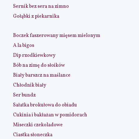
Sernik bez sera na zimno
Gołąbki z piekarnika
Boczek faszerowany mięsem mielonym
A la bigos
Dip rzodkiewkowy
Bób na zimę do słoików
Biały barszcz na maślance
Chłodnik biały
Ser bundz
Sałatka brokułowa do obiadu
Cukinia i bakłażan w pomidorach
Miseczki czekoladowe
Ciastka słoneczka