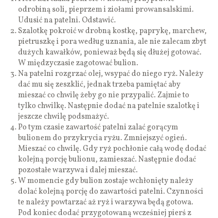
odrobiną soli, pieprzem i ziołami prowansalskimi.
Udusić na patelni. Odstawić.
Szalotkę pokroić w drobną kostkę, paprykę, marchew,
pietruszkę i pora według uznania, ale nie zalecam zbyt
dużych kawałków, ponieważ będą się dłużej gotować.
W międzyczasie zagotować bulion.
Na patelni rozgrzać olej, wsypać do niego ryż. Należy
dać mu się zeszklić, jednak trzeba pamiętać aby
mieszać co chwilę żeby go nie przypalić. Zajmie to
tylko chwilkę. Następnie dodać na patelnie szalotkę i
jeszcze chwilę podsmażyć.
Po tym czasie zawartość patelni zalać gorącym
bulionem do przykrycia ryżu. Zmniejszyć ogień.
Mieszać co chwilę. Gdy ryż pochłonie całą wodę dodać
kolejną porcję bulionu, zamieszać. Następnie dodać
pozostałe warzywa i dalej mieszać.
W momencie gdy bulion zostaje wchłonięty należy
dolać kolejną porcję do zawartości patelni. Czynności
te należy powtarzać aż ryż i warzywa będą gotowa.
Pod koniec dodać przygotowaną wcześniej pierś z