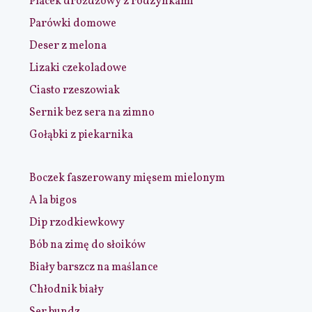
Placek drożdżowy z rodzynkami
Parówki domowe
Deser z melona
Lizaki czekoladowe
Ciasto rzeszowiak
Sernik bez sera na zimno
Gołąbki z piekarnika
Boczek faszerowany mięsem mielonym
A la bigos
Dip rzodkiewkowy
Bób na zimę do słoików
Biały barszcz na maślance
Chłodnik biały
Ser bundz