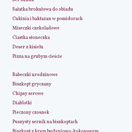
Sałatka brokułowa do obiadu
Cukinia i bakłażan w pomidorach
Miseczki czekoladowe
Ciastka słoneczka
Deser z kisielu
Pizza na grubym cieście
Babeczki urodzinowe
Biszkopt gryczany
Chipsy serowe
Diablotki
Pieczony czosnek
Puszysty sernik na biszkoptach
Biszkopt z krem budyniowo-kokosowym