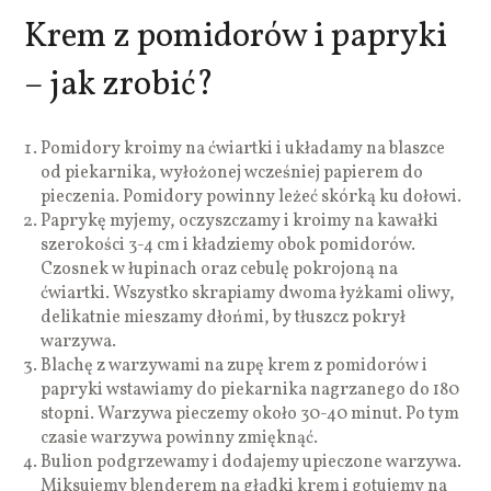
Krem z pomidorów i papryki
– jak zrobić?
Pomidory kroimy na ćwiartki i układamy na blaszce
od piekarnika, wyłożonej wcześniej papierem do
pieczenia. Pomidory powinny leżeć skórką ku dołowi.
Paprykę myjemy, oczyszczamy i kroimy na kawałki
szerokości 3-4 cm i kładziemy obok pomidorów.
Czosnek w łupinach oraz cebulę pokrojoną na
ćwiartki. Wszystko skrapiamy dwoma łyżkami oliwy,
delikatnie mieszamy dłońmi, by tłuszcz pokrył
warzywa.
Blachę z warzywami na zupę krem z pomidorów i
papryki wstawiamy do piekarnika nagrzanego do 180
stopni. Warzywa pieczemy około 30-40 minut. Po tym
czasie warzywa powinny zmięknąć.
Bulion podgrzewamy i dodajemy upieczone warzywa.
Miksujemy blenderem na gładki krem i gotujemy na