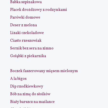
Babka szpinakowa
Placek drożdżowy z rodzynkami
Parówki domowe
Deser z melona
Lizaki czekoladowe
Ciasto rzeszowiak
Sernik bez sera na zimno
Gołąbki z piekarnika
Boczek faszerowany mięsem mielonym
A la bigos
Dip rzodkiewkowy
Bób na zimę do słoików
Biały barszcz na maślance