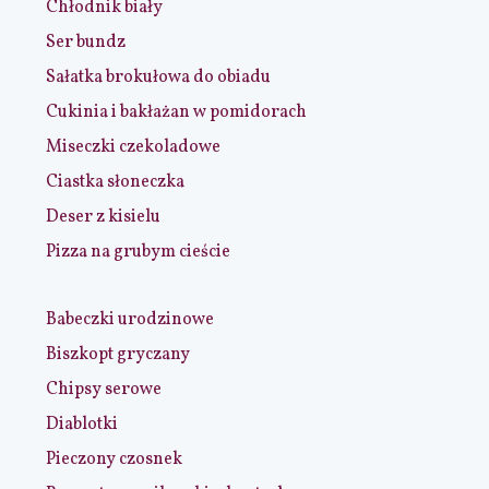
Chłodnik biały
Ser bundz
Sałatka brokułowa do obiadu
Cukinia i bakłażan w pomidorach
Miseczki czekoladowe
Ciastka słoneczka
Deser z kisielu
Pizza na grubym cieście
Babeczki urodzinowe
Biszkopt gryczany
Chipsy serowe
Diablotki
Pieczony czosnek