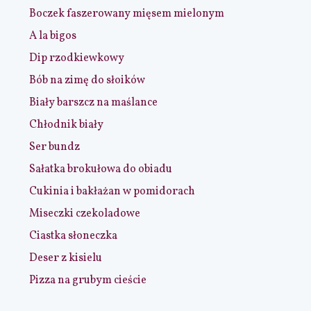
Boczek faszerowany mięsem mielonym
A la bigos
Dip rzodkiewkowy
Bób na zimę do słoików
Biały barszcz na maślance
Chłodnik biały
Ser bundz
Sałatka brokułowa do obiadu
Cukinia i bakłażan w pomidorach
Miseczki czekoladowe
Ciastka słoneczka
Deser z kisielu
Pizza na grubym cieście