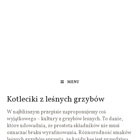
MENU
Kotleciki z leśnych grzybów
W najbliższym przepisie zaproponujemy coś
wyjątkowego – kultury z grzybów leśnych. To danie,
które udowadnia, że prostota składników nie musi
oznaczać braku wyrafinowania. Różnorodność smaków
leśnych grzybów sprawia, że każdy kęs jest prawdziwą