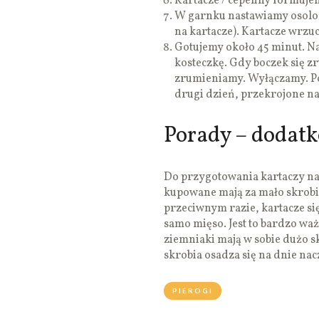
Kartacze / cepeliny formujem
W garnku nastawiamy osolon
na kartacze). Kartacze wrz
Gotujemy około 45 minut. N
kosteczkę. Gdy boczek się z
zrumieniamy. Wyłączamy. Po
drugi dzień, przekrojone na
Porady – dodat
Do przygotowania kartaczy najl
kupowane mają za mało skrobi,
przeciwnym razie, kartacze si
samo mięso. Jest to bardzo waż
ziemniaki mają w sobie dużo s
skrobia osadza się na dnie nac
PIEROGI