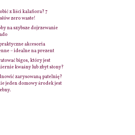
bić z liści kalafiora? 7
łów zero waste!
by na szybsze dojrzewanie
ado
praktyczne akcesoria
nne – idealne na prezent
ratować bigos, który jest
ernie kwaśny lub zbyt słony?
dnowić zarysowaną patelnię?
ie jeden domowy środek jest
ebny.