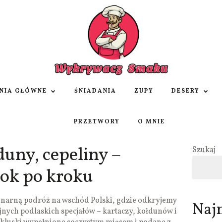
NIA GŁÓWNE
ŚNIADANIA
ZUPY
DESERY
PRZETWORY
O MNIE
duny, cepeliny –
Szukaj
ok po kroku
linarną podróż na wschód Polski, gdzie odkryjemy
Naj
jnych podlaskich specjałów – kartaczy, kołdunów i