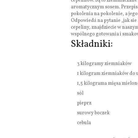
cepelinów. Są to ziemniaczane
aromatycznym sosem. Przepis,
pokolenia na pokolenie, a jego
Odpowiedź na pytanie „jak sie 
cepeliny, znajdziecie w nasz
wspólnego gotowania i smako
Składniki:
3 kilogramy ziemniaków
1 kilogram ziemniaków do 
1,5 kilograma mięsa mielone
sól
pieprz
surowy boczek
cebula