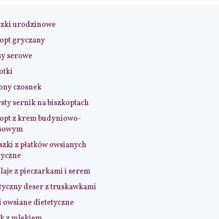
czki urodzinowe
opt gryczany
sy serowe
otki
ony czosnek
sty sernik na biszkoptach
opt z krem budyniowo-
sowym
szki z płatków owsianych
tyczne
aje z pieczarkami i serem
tyczny deser z truskawkami
i owsiane dietetyczne
k z mlekiem