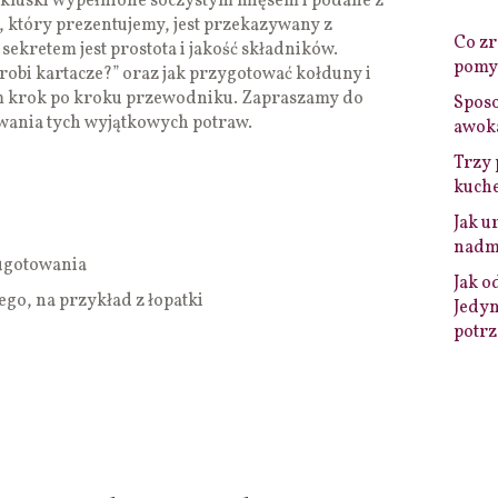
 kluski wypełnione soczystym mięsem i podane z
 który prezentujemy, jest przekazywany z
Co zro
 sekretem jest prostota i jakość składników.
pomys
robi kartacze?” oraz jak przygotować kołduny i
ym krok po kroku przewodniku. Zapraszamy do
Sposo
wania tych wyjątkowych potraw.
awok
Trzy 
kuche
Jak u
nadmi
ugotowania
Jak o
go, na przykład z łopatki
Jedyn
potrz