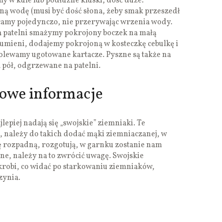
y w kule lub podłużne kluski, dość duże.
ą wodę (musi być dość słona, żeby smak przeszedł
ucamy pojedynczo, nie przerywając wrzenia wody.
a patelni smażymy pokrojony boczek na małą
rumieni, dodajemy pokrojoną w kosteczkę cebulkę i
lewamy ugotowane kartacze. Pyszne są także na
 pół, odgrzewane na patelni.
kowe informacje
epiej nadają się „swojskie” ziemniaki. Te
 należy do takich dodać mąki ziemniaczanej, w
ę rozpadną, rozgotują, w garnku zostanie nam
ne, należy na to zwrócić uwagę. Swojskie
krobi, co widać po starkowaniu ziemniaków,
zynia.