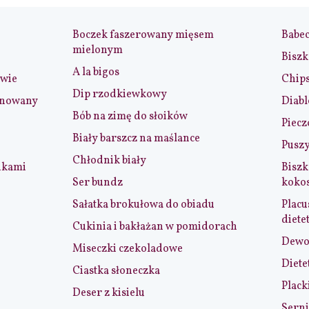
Boczek faszerowany mięsem
Babe
mielonym
Biszk
A la bigos
iwie
Chip
Dip rzodkiewkowy
ynowany
Diabl
Bób na zimę do słoików
Piecz
Biały barszcz na maślance
Puszy
Chłodnik biały
nkami
Biszk
Ser bundz
koko
Sałatka brokułowa do obiadu
Placu
diete
Cukinia i bakłażan w pomidorach
Dewol
Miseczki czekoladowe
Diete
Ciastka słoneczka
Plack
Deser z kisielu
Serni