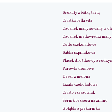
Brokuły z bułką tartą
Ciastka bella vita
Czosnek marynowany w ol
Czosnek niedźwiedzi mar
Cudo czekoladowe
Babka szpinakowa
Placek drożdżowy z rodzy
Parówki domowe
Deser z melona
Lizaki czekoladowe
Ciasto rzeszowiak
Sernik bez sera na zimno
Gołąbki z piekarnika