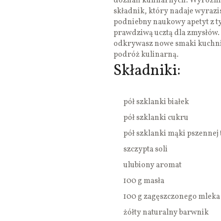
doznań kulinarnych. Wyróżnik
składnik, który nadaje wyrazi
podniebny naukowy apetyt z t
prawdziwą ucztą dla zmysłów.
odkrywasz nowe smaki kuchni i
podróż kulinarną.
Składniki:
pół szklanki białek
pół szklanki cukru
pół szklanki mąki pszennej 
szczypta soli
ulubiony aromat
100 g masła
100 g zagęszczonego mleka
żółty naturalny barwnik