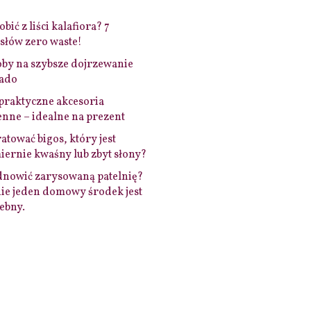
bić z liści kalafiora? 7
łów zero waste!
by na szybsze dojrzewanie
ado
praktyczne akcesoria
nne – idealne na prezent
ratować bigos, który jest
ernie kwaśny lub zbyt słony?
dnowić zarysowaną patelnię?
ie jeden domowy środek jest
ebny.