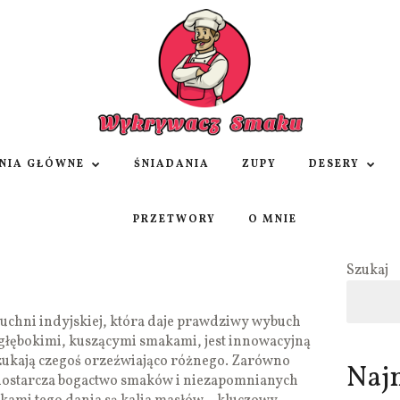
NIA GŁÓWNE
ŚNIADANIA
ZUPY
DESERY
PRZETWORY
O MNIE
Szukaj
kuchni indyjskiej, która daje prawdziwy wybuch
głębokimi, kuszącymi smakami, jest innowacyjną
szukają czegoś orzeźwiająco różnego. Zarówno
Naj
dostarcza bogactwo smaków i niezapomnianych