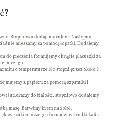
ić?
tywno. Stopniowo dodajemy cukier. Następnie
kładnie mieszamy za pomocą łopatki. Dodajemy
em do pieczenia formujemy okrągłe placuszki za
ierniczego.
rniku o temperaturze 180 stopni przez około 8
zdejmujemy z papieru za pomocą szpatułki i
owej ucieramy do białości, stopniowo dodajemy
dką masę. Barwimy krem na żółto.
kawa cukierniczego i formujemy środki kalii.