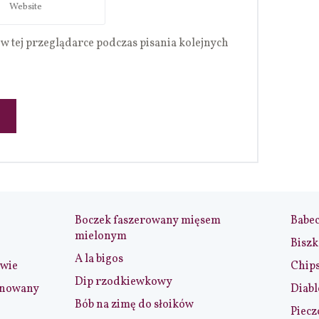
w tej przeglądarce podczas pisania kolejnych
Boczek faszerowany mięsem
Babe
mielonym
Biszk
A la bigos
iwie
Chip
Dip rzodkiewkowy
ynowany
Diabl
Bób na zimę do słoików
Piecz