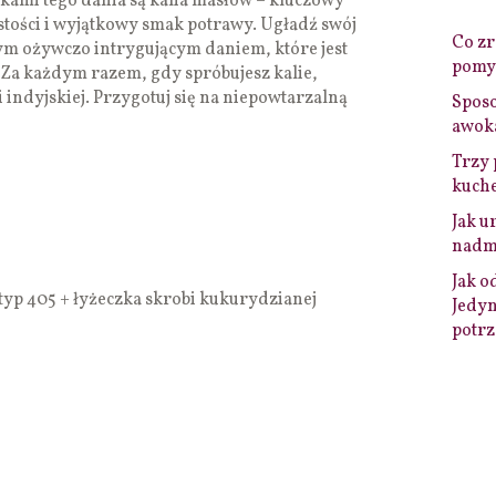
ami tego dania są kalia masłów – kluczowy
stości i wyjątkowy smak potrawy. Ugładź swój
Co zro
ym ożywczo intrygującym daniem, które jest
pomys
 Za każdym razem, gdy spróbujesz kalie,
ndyjskiej. Przygotuj się na niepowtarzalną
Sposo
awok
Trzy 
kuche
Jak u
nadmi
Jak o
typ 405 + łyżeczka skrobi kukurydzianej
Jedyn
potrz