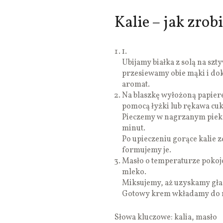
Kalie – jak zrob
1.
Ubijamy białka z solą na sz
przesiewamy obie mąki i do
aromat.
Na blaszkę wyłożoną papier
pomocą łyżki lub rękawa cuk
Pieczemy w nagrzanym pieka
minut.
Po upieczeniu gorące kalie 
formujemy je.
Masło o temperaturze pokoj
mleko.
Miksujemy, aż uzyskamy gła
Gotowy krem wkładamy do rę
Słowa kluczowe: kalia, masło