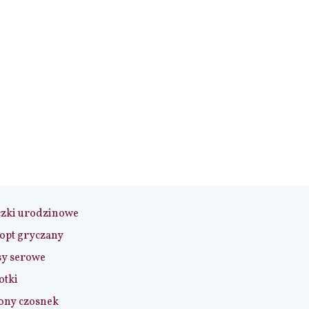
czki urodzinowe
opt gryczany
sy serowe
otki
ony czosnek