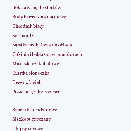
Bób na zimę do słoików
Biały barszcz na maślance
Chłodnik biały
Ser bundz
Sałatka brokułowa do obiadu
Cukinia i bakłażan w pomidorach
Miseczki czekoladowe
Ciastka słoneczka
Deser z kisielu
Pizza na grubym cieście
Babeczki urodzinowe
Biszkopt gryczany
Chipsy serowe