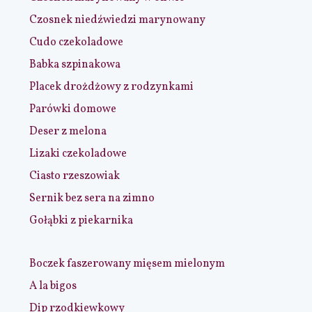
Czosnek niedźwiedzi marynowany
Cudo czekoladowe
Babka szpinakowa
Placek drożdżowy z rodzynkami
Parówki domowe
Deser z melona
Lizaki czekoladowe
Ciasto rzeszowiak
Sernik bez sera na zimno
Gołąbki z piekarnika
Boczek faszerowany mięsem mielonym
A la bigos
Dip rzodkiewkowy