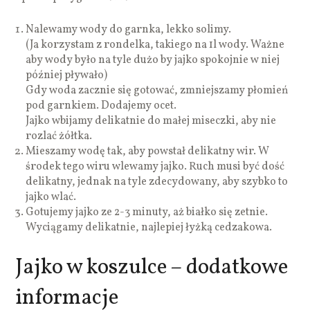
Nalewamy wody do garnka, lekko solimy.
(Ja korzystam z rondelka, takiego na 1l wody. Ważne
aby wody było na tyle dużo by jajko spokojnie w niej
później pływało)
Gdy woda zacznie się gotować, zmniejszamy płomień
pod garnkiem. Dodajemy ocet.
Jajko wbijamy delikatnie do małej miseczki, aby nie
rozlać żółtka.
Mieszamy wodę tak, aby powstał delikatny wir. W
środek tego wiru wlewamy jajko. Ruch musi być dość
delikatny, jednak na tyle zdecydowany, aby szybko to
jajko wlać.
Gotujemy jajko ze 2-3 minuty, aż białko się zetnie.
Wyciągamy delikatnie, najlepiej łyżką cedzakowa.
Jajko w koszulce – dodatkowe
informacje