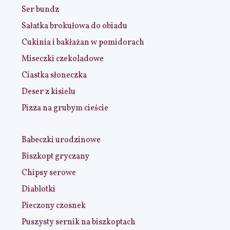
Ser bundz
Sałatka brokułowa do obiadu
Cukinia i bakłażan w pomidorach
Miseczki czekoladowe
Ciastka słoneczka
Deser z kisielu
Pizza na grubym cieście
Babeczki urodzinowe
Biszkopt gryczany
Chipsy serowe
Diablotki
Pieczony czosnek
Puszysty sernik na biszkoptach