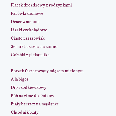
Placek drożdżowy z rodzynkami
Parówki domowe
Deser z melona
Lizaki czekoladowe
Ciasto rzeszowiak
Sernik bez sera na zimno
Gołąbki z piekarnika
Boczek faszerowany mięsem mielonym
A la bigos
Dip rzodkiewkowy
Bób na zimę do słoików
Biały barszcz na maślance
Chłodnik biały