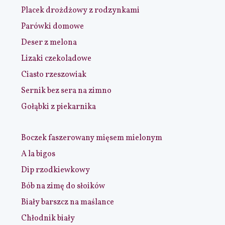
Placek drożdżowy z rodzynkami
Parówki domowe
Deser z melona
Lizaki czekoladowe
Ciasto rzeszowiak
Sernik bez sera na zimno
Gołąbki z piekarnika
Boczek faszerowany mięsem mielonym
A la bigos
Dip rzodkiewkowy
Bób na zimę do słoików
Biały barszcz na maślance
Chłodnik biały