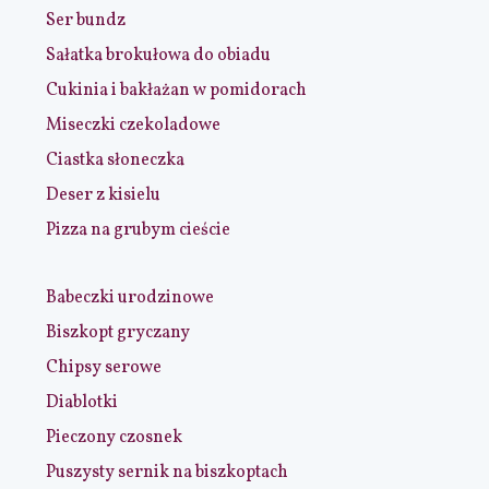
Ser bundz
Sałatka brokułowa do obiadu
Cukinia i bakłażan w pomidorach
Miseczki czekoladowe
Ciastka słoneczka
Deser z kisielu
Pizza na grubym cieście
Babeczki urodzinowe
Biszkopt gryczany
Chipsy serowe
Diablotki
Pieczony czosnek
Puszysty sernik na biszkoptach