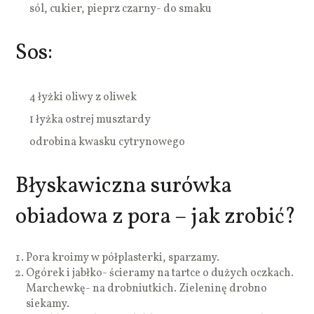
sól, cukier, pieprz czarny- do smaku
Sos:
4 łyżki oliwy z oliwek
1 łyżka ostrej musztardy
odrobina kwasku cytrynowego
Błyskawiczna surówka
obiadowa z pora – jak zrobić?
Pora kroimy w półplasterki, sparzamy.
Ogórek i jabłko- ścieramy na tartce o dużych oczkach.
Marchewkę- na drobniutkich. Zieleninę drobno
siekamy.