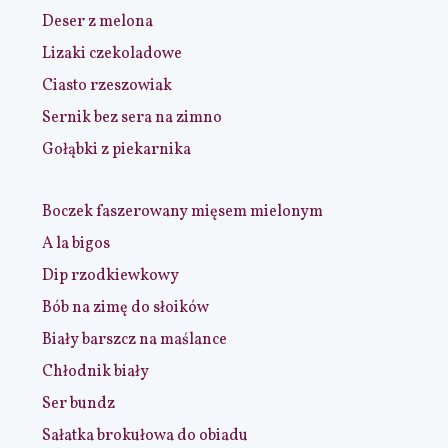
Deser z melona
Lizaki czekoladowe
Ciasto rzeszowiak
Sernik bez sera na zimno
Gołąbki z piekarnika
Boczek faszerowany mięsem mielonym
A la bigos
Dip rzodkiewkowy
Bób na zimę do słoików
Biały barszcz na maślance
Chłodnik biały
Ser bundz
Sałatka brokułowa do obiadu