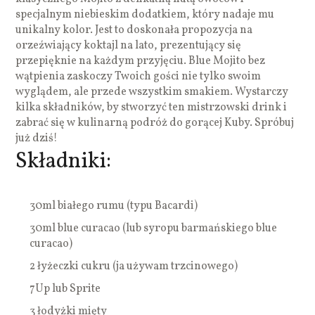
specjalnym niebieskim dodatkiem, który nadaje mu
unikalny kolor. Jest to doskonała propozycja na
orzeźwiający koktajl na lato, prezentujący się
przepięknie na każdym przyjęciu. Blue Mojito bez
wątpienia zaskoczy Twoich gości nie tylko swoim
wyglądem, ale przede wszystkim smakiem. Wystarczy
kilka składników, by stworzyć ten mistrzowski drink i
zabrać się w kulinarną podróż do gorącej Kuby. Spróbuj
już dziś!
Składniki:
30ml białego rumu (typu Bacardi)
30ml blue curacao (lub syropu barmańskiego blue
curacao)
2 łyżeczki cukru (ja używam trzcinowego)
7Up lub Sprite
3 łodyżki mięty