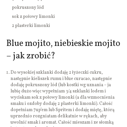
pokruszony lód
sok z połowy limonki
2 plasterki limonki
Blue mojito, niebieskie mojito
– jak zrobić?
Do wysokiej szklanki dodaję 2 łyżeczki cukru,
następnie kieliszek rumu i blue curacao, następnie
dodaję pokruszony lód (lub kostki wg uznania – ja
lubię dużo więc wypełniam 3/4 szklanki lodem i
wyciskam sok z połowy limonki (a dla wzmocnienia
smaku i ozdoby dodaję 2 plasterki limonki). Całość
dopełniam 7up’em lub Spritem i dodaję miętę, którą
uprzednio rozgniatam delikatnie w rękach, aby
uwolnić smak i aromat. Całość mieszam i ze słomką