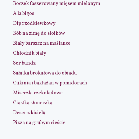
Boczek faszerowany mięsem mielonym
A la bigos
Dip rzodkiewkowy
Bób na zimę do słoików
Biały barszcz na maślance
Chłodnik biały
Ser bundz
Sałatka brokułowa do obiadu
Cukinia i bakłażan w pomidorach
Miseczki czekoladowe
Ciastka słoneczka
Deser z kisielu
Pizza na grubym cieście