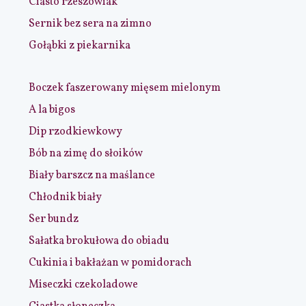
Ciasto rzeszowiak
Sernik bez sera na zimno
Gołąbki z piekarnika
Boczek faszerowany mięsem mielonym
A la bigos
Dip rzodkiewkowy
Bób na zimę do słoików
Biały barszcz na maślance
Chłodnik biały
Ser bundz
Sałatka brokułowa do obiadu
Cukinia i bakłażan w pomidorach
Miseczki czekoladowe