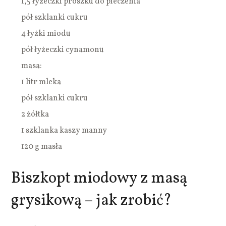
1,5 łyżeczki proszku do pieczenia
pół szklanki cukru
4 łyżki miodu
pół łyżeczki cynamonu
masa:
1 litr mleka
pół szklanki cukru
2 żółtka
1 szklanka kaszy manny
120 g masła
Biszkopt miodowy z masą
grysikową – jak zrobić?