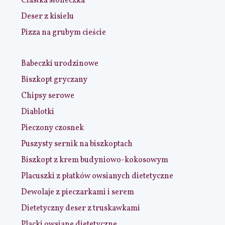
Ciastka słoneczka
Deser z kisielu
Pizza na grubym cieście
Babeczki urodzinowe
Biszkopt gryczany
Chipsy serowe
Diablotki
Pieczony czosnek
Puszysty sernik na biszkoptach
Biszkopt z krem budyniowo-kokosowym
Placuszki z płatków owsianych dietetyczne
Dewolaje z pieczarkami i serem
Dietetyczny deser z truskawkami
Placki owsiane dietetyczne