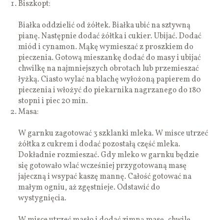
Biszkopt:
Białka oddzielić od żółtek. Białka ubić na sztywną
pianę. Następnie dodać żółtka i cukier. Ubijać. Dodać
miód i cynamon. Mąkę wymieszać z proszkiem do
pieczenia. Gotową mieszankę dodać do masy i ubijać
chwilkę na najmniejszych obrotach lub przemieszać
łyżką. Ciasto wylać na blachę wyłożoną papierem do
pieczenia i włożyć do piekarnika nagrzanego do 180
stopni i piec 20 min.
Masa:
W garnku zagotować 3 szklanki mleka. W misce utrzeć
żółtka z cukrem i dodać pozostałą część mleka.
Dokładnie rozmieszać. Gdy mleko w garnku będzie
się gotowało wlać wcześniej przygotowaną masę
jajeczną i wsypać kaszę mannę. Całość gotować na
małym ogniu, aż zgęstnieje. Odstawić do
wystygnięcia.
W misce utrzeć masło i dodać zimną masę, chwilę