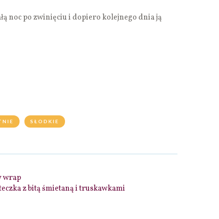
łą noc po zwinięciu i dopiero kolejnego dnia ją
TNIE
SŁODKIE
 wrap
teczka z bitą śmietaną i truskawkami