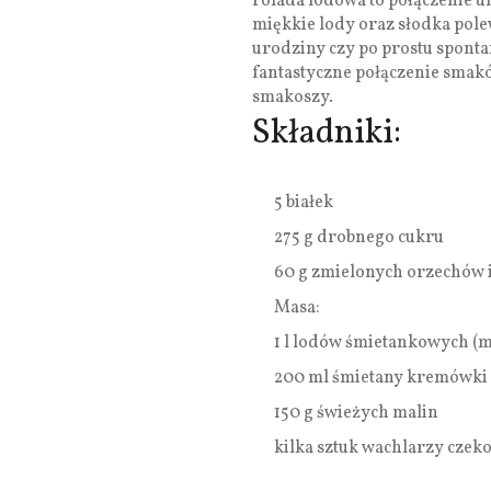
rolada lodowa to połączenie u
miękkie lody oraz słodka polew
urodziny czy po prostu sponta
fantastyczne połączenie smakó
smakoszy.
Składniki:
5 białek
275 g drobnego cukru
60 g zmielonych orzechów 
Masa:
1 l lodów śmietankowych (
200 ml śmietany kremówki 3
150 g świeżych malin
kilka sztuk wachlarzy cze