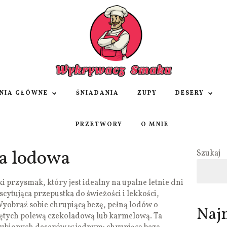
NIA GŁÓWNE
ŚNIADANIA
ZUPY
DESERY
PRZETWORY
O MNIE
a lodowa
Szukaj
ki przysmak, który jest idealny na upalne letnie dni
cytująca przepustka do świeżości i lekkości,
Wyobraź sobie chrupiącą bezę, pełną lodów o
Naj
ętych polewą czekoladową lub karmelową. Ta