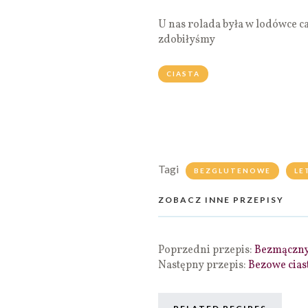
U nas rolada była w lodówce ca
zdobiłyśmy
CIASTA
Tagi
BEZGLUTENOWE
LE
ZOBACZ INNE PRZEPISY
Poprzedni przepis:
Bezmączny
Następny przepis:
Bezowe cias