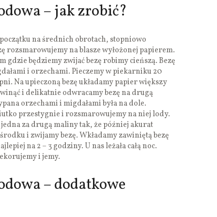
odowa – jak zrobić?
 początku na średnich obrotach, stopniowo
bezę rozsmarowujemy na blasze wyłożonej papierem.
am gdzie będziemy zwijać bezę robimy cieńszą. Bezę
ałami i orzechami. Pieczemy w piekarniku 20
pni. Na upieczoną bezę układamy papier większy
zwinąć i delikatnie odwracamy bezę na drugą
sypana orzechami i migdałami była na dole.
iutko przestygnie i rozsmarowujemy na niej lody.
edna za drugą maliny tak, że później akurat
rodku i zwijamy bezę. Wkładamy zawiniętą bezę
lepiej na 2 – 3 godziny. U nas leżała całą noc.
ekorujemy i jemy.
lodowa – dodatkowe