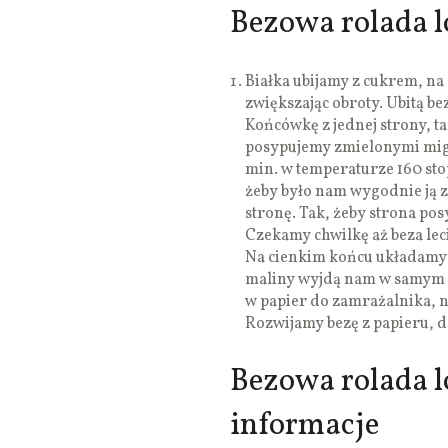
Bezowa rolada l
Białka ubijamy z cukrem, na
zwiększając obroty. Ubitą 
Końcówkę z jednej strony, t
posypujemy zmielonymi migd
min. w temperaturze 160 sto
żeby było nam wygodnie ją 
stronę. Tak, żeby strona po
Czekamy chwilkę aż beza lec
Na cienkim końcu układamy j
maliny wyjdą nam w samym ś
w papier do zamrażalnika, naj
Rozwijamy bezę z papieru, d
Bezowa rolada 
informacje