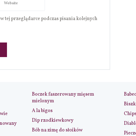
w tej przeglądarce podczas pisania kolejnych
Boczek faszerowany mięsem
Babe
mielonym
Biszk
A la bigos
iwie
Chip
Dip rzodkiewkowy
ynowany
Diabl
Bób na zimę do słoików
Piecz