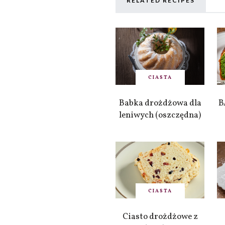
RELATED RECIPES
CIASTA
Babka drożdżowa dla
B
leniwych (oszczędna)
CIASTA
Ciasto drożdżowe z