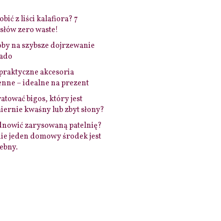
bić z liści kalafiora? 7
łów zero waste!
by na szybsze dojrzewanie
ado
praktyczne akcesoria
nne – idealne na prezent
ratować bigos, który jest
ernie kwaśny lub zbyt słony?
dnowić zarysowaną patelnię?
ie jeden domowy środek jest
ebny.