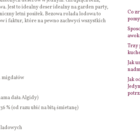
lubionych deserów w jednym: chrupiąca beza,
a. Jest to idealny deser idealny na garden party,
Co zro
niczny letni posiłek. Bezowa rolada lodowa to
pomys
w i faktur, które na pewno zachwyci wszystkich
Sposo
awok
Trzy 
kuche
Jak u
nadmi
i migdałów
Jak o
Jedyn
potrz
mama dała Algidy)
6 % (od razu ubić na bitą śmietanę)
koladowych