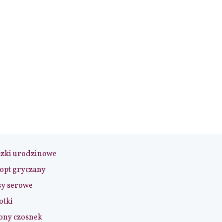
czki urodzinowe
opt gryczany
sy serowe
otki
ony czosnek