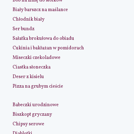
Bób na zimę do słoików
Biały barszcz na maślance
Chłodnik biały
Ser bundz
Sałatka brokułowa do obiadu
Cukinia i bakłażan w pomidorach
Miseczki czekoladowe
Ciastka słoneczka
Deser z kisielu
Pizza na grubym cieście
Babeczki urodzinowe
Biszkopt gryczany
Chipsy serowe
Diablotki