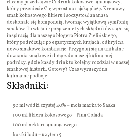
chcemy przedstawić Ci drink kokosowo-ananasowy,
który przeniesie Cię wprost na rajską plażę. Kremowy
smak kokosowego likieru i soczystość ananasa
doskonale się komponują, tworząc wyjątkową symfonię
smaków. To właśnie połączenie tych składników stało się
inspiracją dla naszego blogera Piotra Zielińskiego,
który podróżując po egzotycznych krajach, odkrył na
nowo smakowe kombinacje. Przygotuj się na unikalne
doznania smakowe i dołącz do naszej kulinarnej
podróży, gdzie każdy drink to kolejny rozdział w naszej
smakowej historii. Gotowy? Czas wyruszyć na
kulinarne podboje!
Składniki:
50 ml wódki czystej 40% – moja marka to Saska
100 ml likieru kokosowego – Pina Colada
100 ml nektaru ananasowego
kostki lodu – użyłem 5