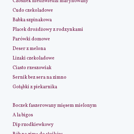
Czosnek niedźwiedzi marynowany
Cudo czekoladowe
Babka szpinakowa
Placek drożdżowy z rodzynkami
Parówki domowe
Deser z melona
Lizaki czekoladowe
Ciasto rzeszowiak
Sernik bez sera na zimno
Gołąbki z piekarnika
Boczek faszerowany mięsem mielonym
A la bigos
Dip rzodkiewkowy