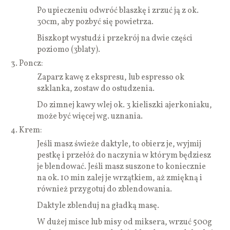
Po upieczeniu odwróć blaszkę i zrzuć ją z ok.
30cm, aby pozbyć się powietrza.
Biszkopt wystudź i przekrój na dwie części
poziomo (3blaty).
Poncz:
Zaparz kawę z ekspresu, lub espresso ok
szklanka, zostaw do ostudzenia.
Do zimnej kawy wlej ok. 3 kieliszki ajerkoniaku,
może być więcej wg. uznania.
Krem:
Jeśli masz świeże daktyle, to obierz je, wyjmij
pestkę i przełóż do naczynia w którym będziesz
je blendować. Jeśli masz suszone to koniecznie
na ok. 10 min zalej je wrzątkiem, aż zmiękną i
również przygotuj do zblendowania.
Daktyle zblenduj na gładką masę.
W dużej misce lub misy od miksera, wrzuć 500g