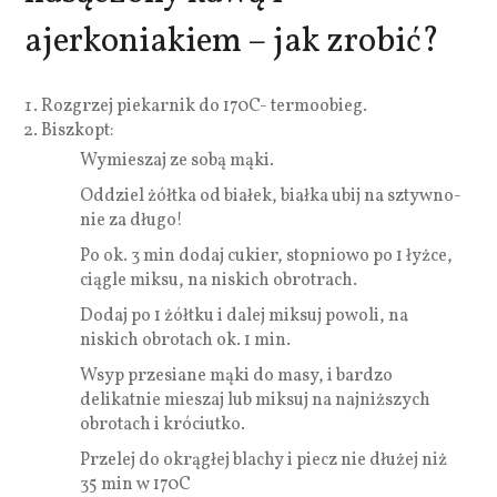
ajerkoniakiem – jak zrobić?
Rozgrzej piekarnik do 170C- termoobieg.
Biszkopt:
Wymieszaj ze sobą mąki.
Oddziel żółtka od białek, białka ubij na sztywno-
nie za długo!
Po ok. 3 min dodaj cukier, stopniowo po 1 łyżce,
ciągle miksu, na niskich obrotrach.
Dodaj po 1 żółtku i dalej miksuj powoli, na
niskich obrotach ok. 1 min.
Wsyp przesiane mąki do masy, i bardzo
delikatnie mieszaj lub miksuj na najniższych
obrotach i króciutko.
Przelej do okrągłej blachy i piecz nie dłużej niż
35 min w 170C