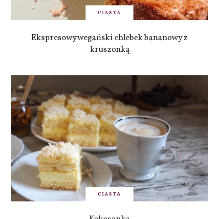
CIASTA
Ekspresowy wegański chlebek bananowy z
kruszonką
CIASTA