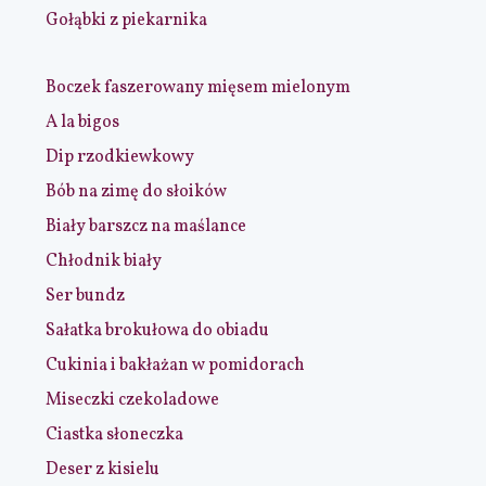
Gołąbki z piekarnika
Boczek faszerowany mięsem mielonym
A la bigos
Dip rzodkiewkowy
Bób na zimę do słoików
Biały barszcz na maślance
Chłodnik biały
Ser bundz
Sałatka brokułowa do obiadu
Cukinia i bakłażan w pomidorach
Miseczki czekoladowe
Ciastka słoneczka
Deser z kisielu