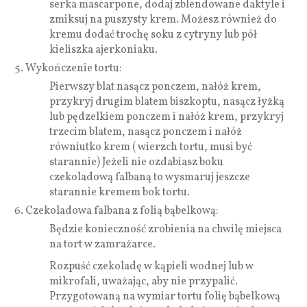
serka mascarpone, dodaj zblendowane daktyle i
zmiksuj na puszysty krem. Możesz również do
kremu dodać trochę soku z cytryny lub pół
kieliszka ajerkoniaku.
Wykończenie tortu:
Pierwszy blat nasącz ponczem, nałóż krem,
przykryj drugim blatem biszkoptu, nasącz łyżką
lub pędzelkiem ponczem i nałóż krem, przykryj
trzecim blatem, nasącz ponczem i nałóż
równiutko krem ( wierzch tortu, musi być
starannie) Jeżeli nie ozdabiasz boku
czekoladową falbaną to wysmaruj jeszcze
starannie kremem bok tortu.
Czekoladowa falbana z folią bąbelkową:
Będzie konieczność zrobienia na chwilę miejsca
na tort w zamrażarce.
Rozpuść czekoladę w kąpieli wodnej lub w
mikrofali, uważając, aby nie przypalić.
Przygotowaną na wymiar tortu folię bąbelkową