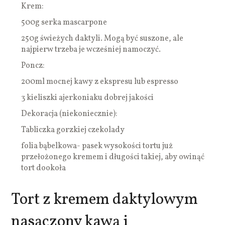
Krem:
500g serka mascarpone
250g świeżych daktyli. Mogą być suszone, ale
najpierw trzeba je wcześniej namoczyć.
Poncz:
200ml mocnej kawy z ekspresu lub espresso
3 kieliszki ajerkoniaku dobrej jakości
Dekoracja (niekoniecznie):
Tabliczka gorzkiej czekolady
folia bąbelkowa- pasek wysokości tortu już
przełożonego kremem i długości takiej, aby owinąć
tort dookoła
Tort z kremem daktylowym
nasączony kawą i