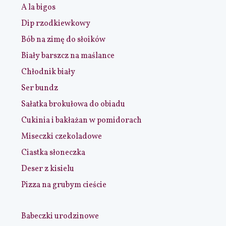
A la bigos
Dip rzodkiewkowy
Bób na zimę do słoików
Biały barszcz na maślance
Chłodnik biały
Ser bundz
Sałatka brokułowa do obiadu
Cukinia i bakłażan w pomidorach
Miseczki czekoladowe
Ciastka słoneczka
Deser z kisielu
Pizza na grubym cieście
Babeczki urodzinowe