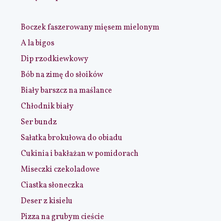
Boczek faszerowany mięsem mielonym
A la bigos
Dip rzodkiewkowy
Bób na zimę do słoików
Biały barszcz na maślance
Chłodnik biały
Ser bundz
Sałatka brokułowa do obiadu
Cukinia i bakłażan w pomidorach
Miseczki czekoladowe
Ciastka słoneczka
Deser z kisielu
Pizza na grubym cieście